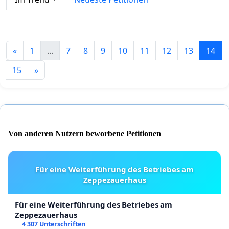
«
1
...
7
8
9
10
11
12
13
14
15
»
Von anderen Nutzern beworbene Petitionen
Für eine Weiterführung des Betriebes am
Zeppezauerhaus
Für eine Weiterführung des Betriebes am
Zeppezauerhaus
4 307 Unterschriften