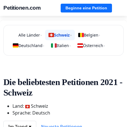
Petitionen.com
Beginne eine Petition
Alle Länder
Schweiz
Belgien
›
›
›
Deutschland
Italien
Österreich
›
›
›
Die beliebtesten Petitionen 2021 -
Schweiz
Land:
Schweiz
Sprache: Deutsch
Im Trend
Neueste Petitionen