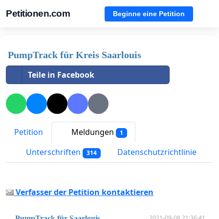
Petitionen.com
Beginne eine Petition
PumpTrack für Kreis Saarlouis
Teile in Facebook
Petition
Meldungen
1
Unterschriften
Datenschutzrichtlinie
314
Verfasser der Petition kontaktieren
2021-09-08 21:36:41
PumpTrack für Saarlouis