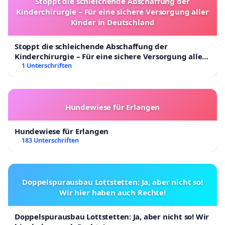
Stoppt die schleichende Abschaffung der
Kinderchirurgie – Für eine sichere Versorgung aller
Kinder in Deutschland
Stoppt die schleichende Abschaffung der
Kinderchirurgie – Für eine sichere Versorgung aller
Kinder in Deutschland
1 Unterschriften
Hundewiese für Erlangen
Hundewiese für Erlangen
183 Unterschriften
Doppelspurausbau Lottstetten: Ja, aber nicht so!
Wir hier haben auch Rechte!
Doppelspurausbau Lottstetten: Ja, aber nicht so! Wir