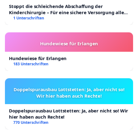
Stoppt die schleichende Abschaffung der
Kinderchirurgie – Für eine sichere Versorgung aller
Kinder in Deutschland
1 Unterschriften
Hundewiese für Erlangen
Hundewiese für Erlangen
183 Unterschriften
Doppelspurausbau Lottstetten: Ja, aber nicht so!
Wir hier haben auch Rechte!
Doppelspurausbau Lottstetten: Ja, aber nicht so! Wir
hier haben auch Rechte!
770 Unterschriften