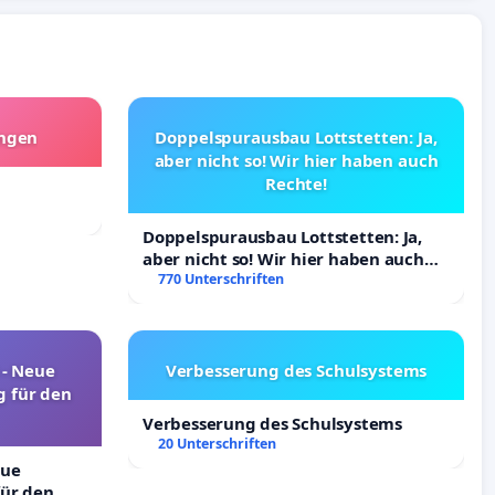
angen
Doppelspurausbau Lottstetten: Ja,
aber nicht so! Wir hier haben auch
Rechte!
Doppelspurausbau Lottstetten: Ja,
aber nicht so! Wir hier haben auch
Rechte!
770 Unterschriften
! - Neue
Verbesserung des Schulsystems
 für den
Verbesserung des Schulsystems
20 Unterschriften
eue
ür den