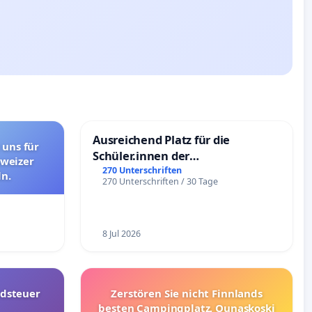
Ausreichend Platz für die
 uns für
Schüler.innen der
hweizer
Schönbergschule
270 Unterschriften
n.
270 Unterschriften / 30 Tage
8 Jul 2026
dsteuer
Zerstören Sie nicht Finnlands
besten Campingplatz, Ounaskoski