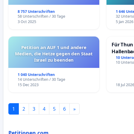
kommunaler Mittel zur Prävention
8 757 Unterschriften
1 646 Unt
58 Unterschriften / 30 Tage
32 Untersc
3 Oct 2025
5 Jan 2026
Für Thun 
Petition an AUF 1 und andere
Hallenba
Medien, die Hetze gegen den Staat
schaffen
10 Unters
Israel zu beenden
10 Untersc
1 040 Unterschriften
14 Unterschriften / 30 Tage
15 Dec 2023
18 Jul 202
1
2
3
4
5
6
»
Petitionen.com