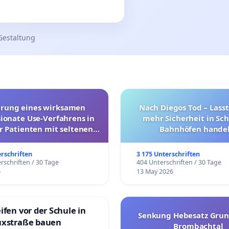
Gestaltung
hrung eines wirksamen
Nach Diegos Tod – Lasst
onate Use-Verfahrens in
mehr Sicherheit in Sc
r Patienten mit seltenen
Bahnhöfen handel
trararen Erkrankungen
erschriften
3 175 Unterschriften
rschriften / 30 Tage
404 Unterschriften / 30 Tage
6
13 May 2026
ifen vor der Schule in
Senkung Hebesatz Grun
uxstraße bauen
Brombachtal