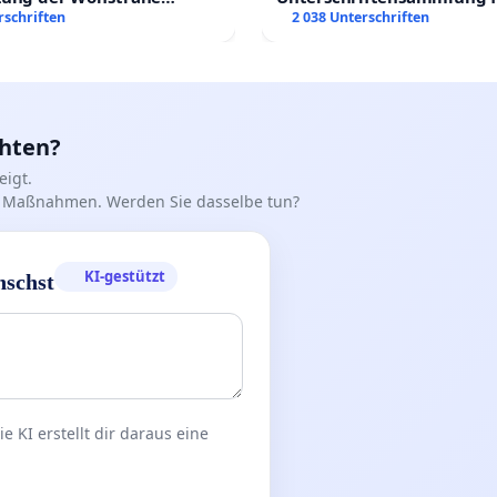
 der Trauerbewältigung
rschriften
Erhalt der Villa
2 038 Unterschriften
chten?
igt.
iff Maßnahmen. Werden Sie dasselbe tun?
KI-gestützt
nschst
 KI erstellt dir daraus eine