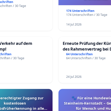
schriften
chriften / 30 Tage
174 Unterschriften
174 Unterschriften / 30 Tage
14 Jul 2026
Verkehr auf dem
Erneute Prüfung der Kü
mp!
des Rahmenvertrag bei 
Fahrwegdienste Gmbh
chriften
64 Unterschriften
hriften / 30 Tage
64 Unterschriften / 30 Tage
24 Jul 2026
berechtigter Zugang zur
🐾 Für eine Hundewie
kostenlosen
Steinheim-Kernstadt – 
bsfrüherkennung in allen
für Mensch und Hu