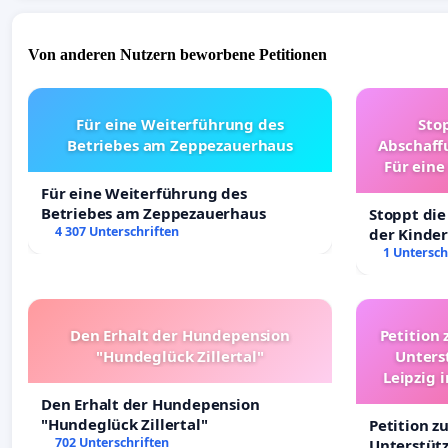
Von anderen Nutzern beworbene Petitionen
Für eine Weiterführung des
Sto
Betriebes am Zeppezauerhaus
Abschaff
Für eine
Ki
Für eine Weiterführung des
Betriebes am Zeppezauerhaus
Stoppt die
4 307 Unterschriften
der Kinder
sichere Ve
1 Untersch
Deutschla
Den Erhalt der Hundepension
Petition 
"Hundeglück Zillertal"
Unters
Leipzig 
Den Erhalt der Hundepension
"Hundeglück Zillertal"
Petition z
702 Unterschriften
Unterstüt