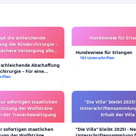
ppt die schleichende
Hundewiese für Erl
ung der Kinderchirurgie –
 sichere Versorgung aller
Hundewiese für Erlangen
nder in Deutschland
183 Unterschriften
 schleichende Abschaffung
chirurgie – Für eine
rsorgung aller Kinder in
riften
nd
zur sofortigen staatlichen
"Die Villa" bleibt 2025
tützung der Wolfsträne
Unterschriftensammlung
in der Trauerbewältigung
Erhalt der Villa
ur sofortigen staatlichen
"Die Villa" bleibt 2025! - N
zung der Wolfsträne
Unterschriftensammlung f