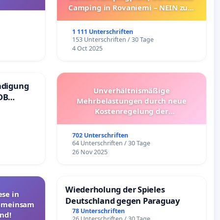
Camping in Rovaniemi – NEIN zum
Umzug!
1 111 Unterschriften
153 Unterschriften / 30 Tage
4 Oct 2025
ndigung
Unverhältnismäßige
DB
Mehrbelastungen durch neue
Kostenregelung der
Schülerbeförderung – Bitte um
Überprüfung und Alternativen
702 Unterschriften
64 Unterschriften / 30 Tage
26 Nov 2025
Wiederholung der Spieles
se in
Deutschland gegen Paraguay
Gemeinsam
78 Unterschriften
nd!
26 Unterschriften / 30 Tage