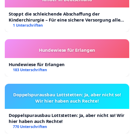
Stoppt die schleichende Abschaffung der
Kinderchirurgie – Für eine sichere Versorgung aller
Kinder in Deutschland
1 Unterschriften
Hundewiese für Erlangen
Hundewiese für Erlangen
183 Unterschriften
Doppelspurausbau Lottstetten: Ja, aber nicht so!
Wir hier haben auch Rechte!
Doppelspurausbau Lottstetten: Ja, aber nicht so! Wir
hier haben auch Rechte!
770 Unterschriften