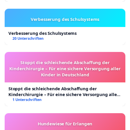
Verbesserung des Schulsystems
Verbesserung des Schulsystems
20 Unterschriften
Stoppt die schleichende Abschaffung der
Kinderchirurgie – Für eine sichere Versorgung aller
Kinder in Deutschland
Stoppt die schleichende Abschaffung der
Kinderchirurgie – Für eine sichere Versorgung aller
Kinder in Deutschland
1 Unterschriften
Hundewiese für Erlangen