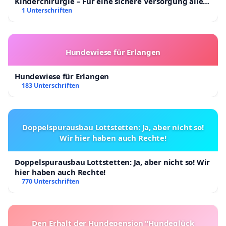
Kinderchirurgie – Für eine sichere Versorgung aller
Kinder in Deutschland
1 Unterschriften
Hundewiese für Erlangen
Hundewiese für Erlangen
183 Unterschriften
Doppelspurausbau Lottstetten: Ja, aber nicht so!
Wir hier haben auch Rechte!
Doppelspurausbau Lottstetten: Ja, aber nicht so! Wir
hier haben auch Rechte!
770 Unterschriften
Den Erhalt der Hundepension "Hundeglück