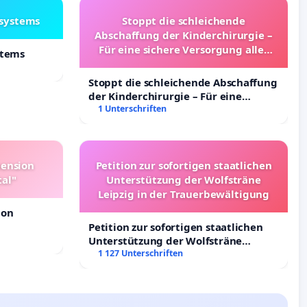
lsystems
Stoppt die schleichende
Abschaffung der Kinderchirurgie –
Für eine sichere Versorgung aller
stems
Kinder in Deutschland
Stoppt die schleichende Abschaffung
der Kinderchirurgie – Für eine
sichere Versorgung aller Kinder in
1 Unterschriften
Deutschland
pension
Petition zur sofortigen staatlichen
tal"
Unterstützung der Wolfsträne
Leipzig in der Trauerbewältigung
ion
Petition zur sofortigen staatlichen
Unterstützung der Wolfsträne
Leipzig in der Trauerbewältigung
1 127 Unterschriften