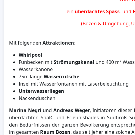
ein
überdachtes Spass-
und
(Bozen & Umgebung, Üb
Mit folgenden
Attraktionen
:
Whirlpool
Funbecken mit
Strömungskanal
und 400 m² Wass
Wasserkanone
75m lange
Wasserrutsche
Insel mit Wasserfontänen mit Laserbeleuchtung
Unterwasserliegen
Nackenduschen
Marina Negri
und
Andreas Weger
, Initiatoren diese
überdachten Spaß- und Erlebnisbades in Südtirols S
den Bedürfnissen der ganzen Bevölkerung entsprec
im gesamten
Raum Bozen
, das seit jeher eine solche 