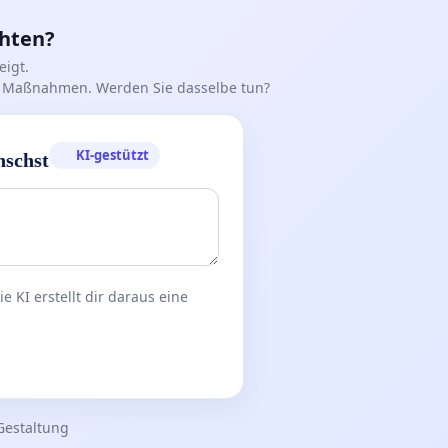
chten?
igt.
iff Maßnahmen. Werden Sie dasselbe tun?
KI-gestützt
nschst
 KI erstellt dir daraus eine
Gestaltung