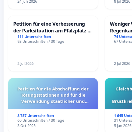
24 Jun 2026
8 Jul 2026
Petition für eine Verbesserung
Weniger 
der Parksituation am Pfalzplatz in
Regenka
Mannheim
111 Unterschriften
74 Unters
93 Unterschriften / 30 Tage
67 Untersc
2 Jul 2026
2 Jul 2026
Petition für die Abschaffung der
Gleich
Tötungsstationen und für die
Verwendung staatlicher und
Brustkre
kommunaler Mittel zur Prävention
8 757 Unterschriften
1 645 Unt
60 Unterschriften / 30 Tage
31 Untersc
3 Oct 2025
5 Jan 2026