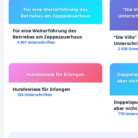
Gemeinderatskandidat für die SVP in
Marling
Für eine Weiterführung des
"Die Vi
Betriebes am Zeppezauerhaus
Untersc
Für eine Weiterführung des
Betriebes am Zeppezauerhaus
"Die Villa"
4 307 Unterschriften
Unterschr
Erhalt der 
2 038 Unte
Hundewiese für Erlangen
Doppelsp
aber nich
Hundewiese für Erlangen
183 Unterschriften
Doppelspur
aber nicht
Rechte!
770 Unters