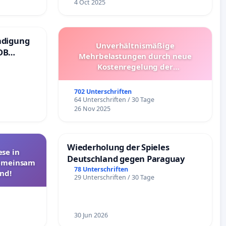
4 Oct 2025
ndigung
Unverhältnismäßige
DB
Mehrbelastungen durch neue
Kostenregelung der
Schülerbeförderung – Bitte um
Überprüfung und Alternativen
702 Unterschriften
64 Unterschriften / 30 Tage
26 Nov 2025
Wiederholung der Spieles
se in
Deutschland gegen Paraguay
Gemeinsam
78 Unterschriften
nd!
29 Unterschriften / 30 Tage
30 Jun 2026