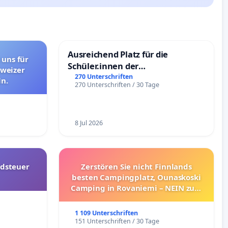
Ausreichend Platz für die
 uns für
Schüler.innen der
hweizer
Schönbergschule
270 Unterschriften
n.
270 Unterschriften / 30 Tage
8 Jul 2026
dsteuer
Zerstören Sie nicht Finnlands
besten Campingplatz, Ounaskoski
Camping in Rovaniemi – NEIN zum
Umzug!
1 109 Unterschriften
151 Unterschriften / 30 Tage