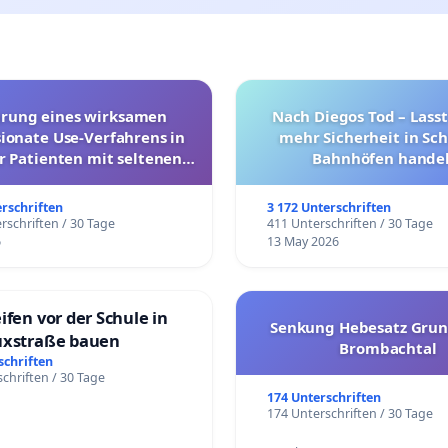
hrung eines wirksamen
Nach Diegos Tod – Lasst
onate Use-Verfahrens in
mehr Sicherheit in Sc
r Patienten mit seltenen
Bahnhöfen handel
trararen Erkrankungen
erschriften
3 172 Unterschriften
rschriften / 30 Tage
411 Unterschriften / 30 Tage
6
13 May 2026
ifen vor der Schule in
Senkung Hebesatz Grun
uxstraße bauen
Brombachtal
schriften
chriften / 30 Tage
174 Unterschriften
174 Unterschriften / 30 Tage