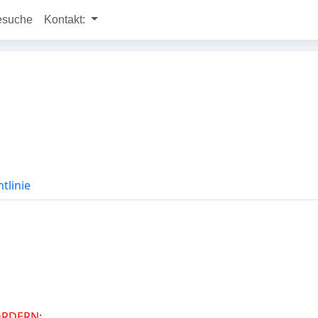
esuche
Kontakt:
tlinie
ORDERN: