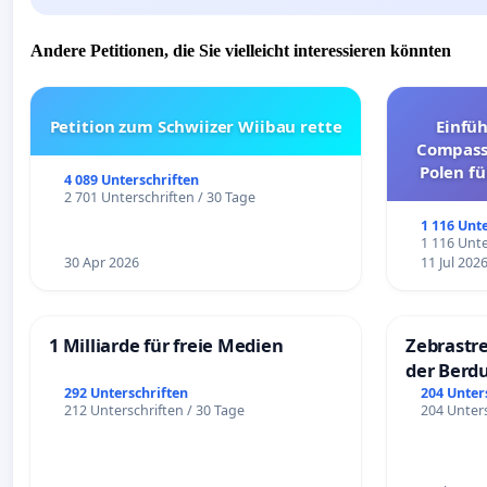
Andere Petitionen, die Sie vielleicht interessieren könnten
Petition zum Schwiizer Wiibau rette
Einfü
Compassi
Polen fü
4 089 Unterschriften
und ul
2 701 Unterschriften / 30 Tage
1 116 Unt
1 116 Unte
30 Apr 2026
11 Jul 202
1 Milliarde für freie Medien
Zebrastre
der Berd
292 Unterschriften
204 Unter
212 Unterschriften / 30 Tage
204 Unters