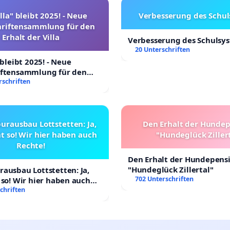
lla" bleibt 2025! - Neue
Verbesserung des Schu
hriftensammlung für den
Erhalt der Villa
Verbesserung des Schulsy
20 Unterschriften
 bleibt 2025! - Neue
iftensammlung für den
Villa
rschriften
urausbau Lottstetten: Ja,
Den Erhalt der Hunde
t so! Wir hier haben auch
"Hundeglück Ziller
Rechte!
Den Erhalt der Hundepens
"Hundeglück Zillertal"
ausbau Lottstetten: Ja,
702 Unterschriften
 so! Wir hier haben auch
chriften