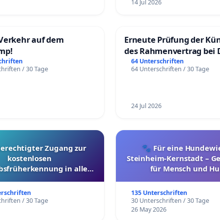
14 Jul 2026
Verkehr auf dem
Erneute Prüfung der Kü
mp!
des Rahmenvertrag bei 
Fahrwegdienste Gmbh
chriften
64 Unterschriften
hriften / 30 Tage
64 Unterschriften / 30 Tage
24 Jul 2026
berechtigter Zugang zur
🐾 Für eine Hundewie
kostenlosen
Steinheim-Kernstadt – 
bsfrüherkennung in allen
für Mensch und Hu
Kantonen
erschriften
135 Unterschriften
hriften / 30 Tage
30 Unterschriften / 30 Tage
26 May 2026