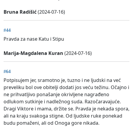
Bruna Radišić
(2024-07-16)
#44
Pravda za nase Katu i Stipu
Marija-Magdalena Kuran
(2024-07-16)
#64
Potpisujem jer, sramotno je, tuzno i ne ljudski na već
preveliku bol ove obitelji dodati jos veću težinu. Očajno i
ne prihvatljivo ponašanje okrivljene nagrađeno
odlukom sutkinje i nadležnog suda. Razočaravajuće.
Dragi Viktore i mama, držite se. Pravda je nekada spora,
ali na kraju svakoga stigne. Od ljudske ruke ponekad
budu pomaženi, ali od Onoga gore nikada.