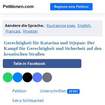
Petitionen.com
Beginne eine Petition
Aendere die Sprache.
:
български език
,
English
,
Français
,
Hrvatski
Gerechtigkeit für Katarina und Stjepan: Der
Kampf für Gerechtigkeit und Sicherheit auf den
kroatischen Straßen
Teile in Facebook
Petition
Unterschriften
23 921
Extra Sichtbarkeit