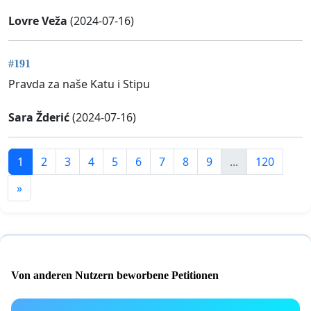
Lovre Veža
(2024-07-16)
#191
Pravda za naše Katu i Stipu
Sara Žderić
(2024-07-16)
1
2
3
4
5
6
7
8
9
...
120
»
Von anderen Nutzern beworbene Petitionen