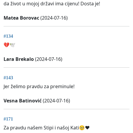
da život u mojoj državi ima cijenu! Dosta je!
Matea Borovac
(2024-07-16)
#134
💔🕊️
Lara Brekalo
(2024-07-16)
#143
Jer želimo pravdu za preminule!
Vesna Batinović
(2024-07-16)
#171
Za pravdu našem Stipi i našoj Kati🥺❤️