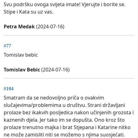
Svu podršku ovoga svijeta imate! Vjerujte i borite se.
Stipe i Kata su uz vas.
Petra Medak
(2024-07-16)
#77
Tomislav bebic
Tomislav Bebic
(2024-07-16)
#104
Smatram da se nedovoljno priča o ovakvim
slučajevima/problemima u društvu. Strani državljani
prolaze bez ikakvih posljedica nakon učinjenih grozota i
kaznenih djela. Jer tako im se dopušta. Ono kroz što
prolaze trenutno majka i brat Stjepana i Katarine nitko
ne može zamisliti niti se možemo s njima suosjećati.