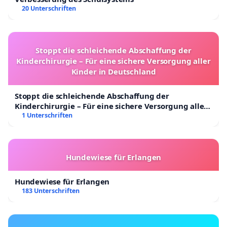
20 Unterschriften
Stoppt die schleichende Abschaffung der
Kinderchirurgie – Für eine sichere Versorgung aller
Kinder in Deutschland
Stoppt die schleichende Abschaffung der
Kinderchirurgie – Für eine sichere Versorgung aller
Kinder in Deutschland
1 Unterschriften
Hundewiese für Erlangen
Hundewiese für Erlangen
183 Unterschriften