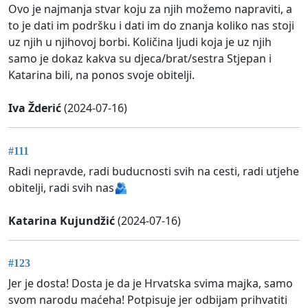
Ovo je najmanja stvar koju za njih možemo napraviti, a
to je dati im podršku i dati im do znanja koliko nas stoji
uz njih u njihovoj borbi. Količina ljudi koja je uz njih
samo je dokaz kakva su djeca/brat/sestra Stjepan i
Katarina bili, na ponos svoje obitelji.
Iva Žderić
(2024-07-16)
#111
Radi nepravde, radi buducnosti svih na cesti, radi utjehe
obitelji, radi svih nas🫂
Katarina Kujundžić
(2024-07-16)
#123
Jer je dosta! Dosta je da je Hrvatska svima majka, samo
svom narodu maćeha! Potpisuje jer odbijam prihvatiti