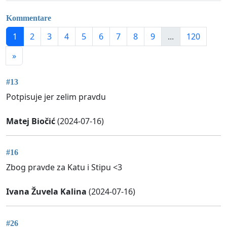
Kommentare
1
2
3
4
5
6
7
8
9
...
120
»
#13
Potpisuje jer zelim pravdu
Matej Biočić
(2024-07-16)
#16
Zbog pravde za Katu i Stipu <3
Ivana Žuvela Kalina
(2024-07-16)
#26