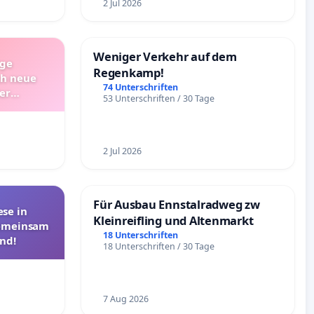
2 Jul 2026
Weniger Verkehr auf dem
ige
Regenkamp!
ch neue
74 Unterschriften
er
53 Unterschriften / 30 Tage
Bitte um
nativen
2 Jul 2026
Für Ausbau Ennstalradweg zw
se in
Kleinreifling und Altenmarkt
Gemeinsam
18 Unterschriften
nd!
18 Unterschriften / 30 Tage
7 Aug 2026