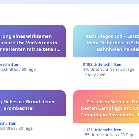
hrung eines wirksamen
Nach Diegos Tod – Lasst
onate Use-Verfahrens in
mehr Sicherheit in Sc
r Patienten mit seltenen
Bahnhöfen handel
trararen Erkrankungen
erschriften
3 193 Unterschriften
rschriften / 30 Tage
416 Unterschriften / 30 Tage
6
13 May 2026
g Hebesatz Grundsteuer
Zerstören Sie nicht Fi
Brombachtal
besten Campingplatz, O
Camping in Rovaniemi –
Umzug!
schriften
chriften / 30 Tage
1 122 Unterschriften
155 Unterschriften / 30 Tage