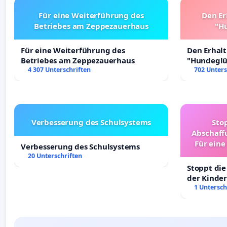
Für eine Weiterführung des
Den Er
Betriebes am Zeppezauerhaus
"Hu
Für eine Weiterführung des
Den Erhal
Betriebes am Zeppezauerhaus
"Hundeglüc
4 307 Unterschriften
702 Unters
Verbesserung des Schulsystems
Sto
Abschaff
Für eine
Verbesserung des Schulsystems
Ki
20 Unterschriften
Stoppt die
der Kinder
sichere Ve
1 Untersch
Deutschla