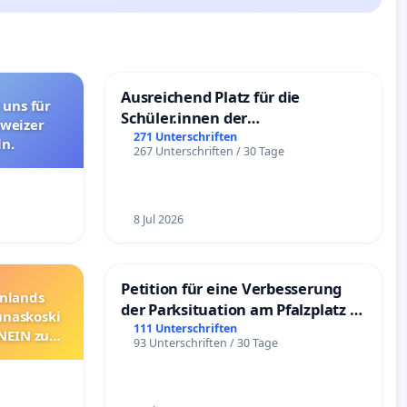
Ausreichend Platz für die
 uns für
Schüler.innen der
hweizer
Schönbergschule
271 Unterschriften
n.
267 Unterschriften / 30 Tage
8 Jul 2026
Petition für eine Verbesserung
nnlands
der Parksituation am Pfalzplatz in
unaskoski
Mannheim
111 Unterschriften
 NEIN zum
93 Unterschriften / 30 Tage