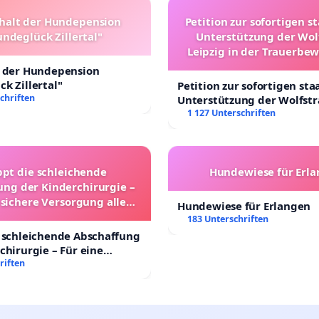
halt der Hundepension
Petition zur sofortigen s
ndeglück Zillertal"
Unterstützung der Wol
Leipzig in der Trauerbe
t der Hundepension
k Zillertal"
Petition zur sofortigen sta
chriften
Unterstützung der Wolfst
Leipzig in der Trauerbewä
1 127 Unterschriften
ppt die schleichende
Hundewiese für Erl
ung der Kinderchirurgie –
 sichere Versorgung aller
Hundewiese für Erlangen
nder in Deutschland
183 Unterschriften
 schleichende Abschaffung
chirurgie – Für eine
rsorgung aller Kinder in
riften
nd