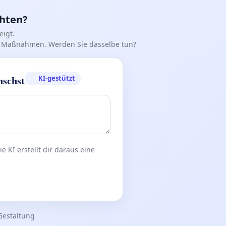
chten?
igt.
iff Maßnahmen. Werden Sie dasselbe tun?
KI-gestützt
nschst
 KI erstellt dir daraus eine
Gestaltung