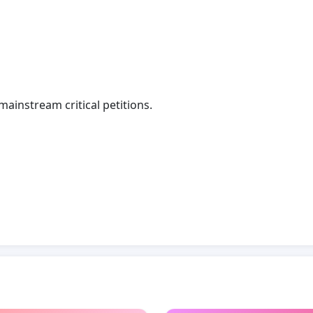
ainstream critical petitions.
ch makes the petitions more visible.
n can no longer be advertised, it often happens that the
 request Change org to reactivate the promote function