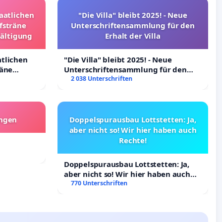
taatlichen
"Die Villa" bleibt 2025! - Neue
fsträne
Unterschriftensammlung für den
wältigung
Erhalt der Villa
atlichen
"Die Villa" bleibt 2025! - Neue
räne
Unterschriftensammlung für den
ltigung
Erhalt der Villa
2 038 Unterschriften
angen
Doppelspurausbau Lottstetten: Ja,
aber nicht so! Wir hier haben auch
Rechte!
Doppelspurausbau Lottstetten: Ja,
aber nicht so! Wir hier haben auch
Rechte!
770 Unterschriften