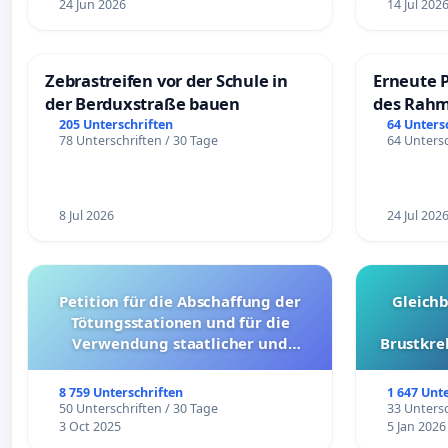
24 Jun 2026
14 Jul 202
Zebrastreifen vor der Schule in
Erneute 
der Berduxstraße bauen
des Rahm
Fahrweg
205 Unterschriften
64 Unters
78 Unterschriften / 30 Tage
64 Untersc
8 Jul 2026
24 Jul 202
Petition für die Abschaffung der
Gleich
Tötungsstationen und für die
Verwendung staatlicher und
Brustkre
kommunaler Mittel zur Prävention
8 759 Unterschriften
1 647 Unt
50 Unterschriften / 30 Tage
33 Untersc
3 Oct 2025
5 Jan 2026