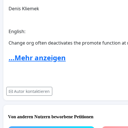
Denis Kliemek
English:
Change org often deactivates the promote function at m
The promote function is used to place petition ads, whi
...Mehr anzeigen
If the promote function is deactivated so that a petitio
petition hardly receives any further signatures.
Therefore I am sending this petition to Change org to
at mainstream critical petitions.
Autor kontaktieren
Please sign and share the petition.
Thank you in advance.
Von anderen Nutzern beworbene Petitionen
Denis Kliemek