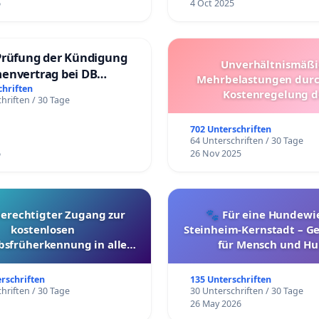
6
4 Oct 2025
Prüfung der Kündigung
Unverhältnismäß
envertrag bei DB
Mehrbelastungen dur
dienste Gmbh
chriften
Kostenregelung d
hriften / 30 Tage
Schülerbeförderung – 
Überprüfung und Alter
702 Unterschriften
64 Unterschriften / 30 Tage
6
26 Nov 2025
berechtigter Zugang zur
🐾 Für eine Hundewie
kostenlosen
Steinheim-Kernstadt – 
bsfrüherkennung in allen
für Mensch und Hu
Kantonen
erschriften
135 Unterschriften
hriften / 30 Tage
30 Unterschriften / 30 Tage
26 May 2026