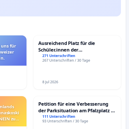
Ausreichend Platz für die
 uns für
Schüler.innen der
hweizer
Schönbergschule
271 Unterschriften
n.
267 Unterschriften / 30 Tage
8 Jul 2026
Petition für eine Verbesserung
nnlands
der Parksituation am Pfalzplatz in
unaskoski
Mannheim
111 Unterschriften
 NEIN zum
93 Unterschriften / 30 Tage