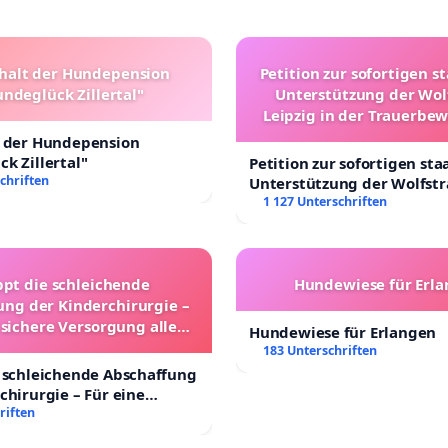
halt der Hundepension
Petition zur sofortigen s
ndeglück Zillertal"
Unterstützung der Wol
Leipzig in der Trauerbe
t der Hundepension
k Zillertal"
Petition zur sofortigen sta
chriften
Unterstützung der Wolfst
Leipzig in der Trauerbewä
1 127 Unterschriften
ppt die schleichende
Hundewiese für Erl
ung der Kinderchirurgie –
 sichere Versorgung aller
Hundewiese für Erlangen
nder in Deutschland
183 Unterschriften
 schleichende Abschaffung
chirurgie – Für eine
rsorgung aller Kinder in
riften
nd