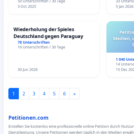
50 Unterschriften / 30 Tage
33 Untersc
3 Oct 2025
5 Jan 2026
Wiederholung der Spieles
Petiti
Deutschland gegen Paraguay
Medien, 
78 Unterschriften
16 Unterschriften / 30 Tage
1 040 Unt
14 Untersc
30 Jun 2026
15 Dec 20
1
2
3
4
5
6
»
Petitionen.com
Erstellen Sie kostenlos eine professionelle online Petition durch Nutz
Dienstleistung. Unsere Petitionen werden täglich in den Medien erwähn