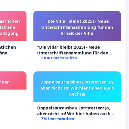
taatlichen
"Die Villa" bleibt 2025! - Neue
fsträne
Unterschriftensammlung für den
wältigung
Erhalt der Villa
atlichen
"Die Villa" bleibt 2025! - Neue
räne
Unterschriftensammlung für den
ltigung
Erhalt der Villa
2 038 Unterschriften
angen
Doppelspurausbau Lottstetten: Ja,
aber nicht so! Wir hier haben auch
Rechte!
Doppelspurausbau Lottstetten: Ja,
aber nicht so! Wir hier haben auch
Rechte!
770 Unterschriften