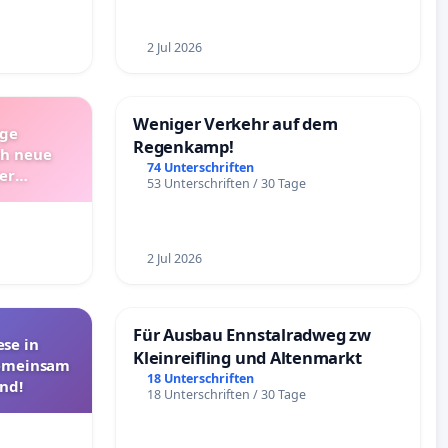
2 Jul 2026
Weniger Verkehr auf dem
ige
Regenkamp!
ch neue
74 Unterschriften
er
53 Unterschriften / 30 Tage
Bitte um
nativen
2 Jul 2026
Für Ausbau Ennstalradweg zw
se in
Kleinreifling und Altenmarkt
Gemeinsam
18 Unterschriften
nd!
18 Unterschriften / 30 Tage