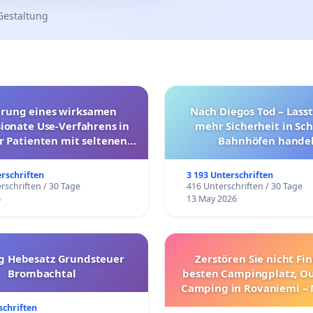
Gestaltung
hrung eines wirksamen
Nach Diegos Tod – Lasst
onate Use-Verfahrens in
mehr Sicherheit in Sc
r Patienten mit seltenen
Bahnhöfen handel
trararen Erkrankungen
erschriften
3 193 Unterschriften
rschriften / 30 Tage
416 Unterschriften / 30 Tage
6
13 May 2026
g Hebesatz Grundsteuer
Zerstören Sie nicht Fi
Brombachtal
besten Campingplatz, O
Camping in Rovaniemi –
Umzug!
schriften