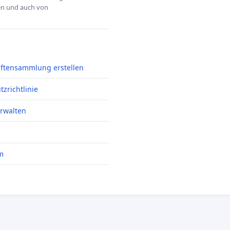
hen und auch von
iftensammlung erstellen
zrichtlinie
erwalten
m