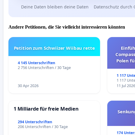
Deine Daten bleiben deine Daten
Datenschutz durch 
Andere Petitionen, die Sie vielleicht interessieren könnten
Petition zum Schwiizer Wiibau rette
Einfü
Compassi
Polen fü
4 145 Unterschriften
und ul
2 756 Unterschriften / 30 Tage
1 117 Unt
1 117 Unte
30 Apr 2026
11 Jul 202
1 Milliarde für freie Medien
Senkun
294 Unterschriften
206 Unterschriften / 30 Tage
174 Unter