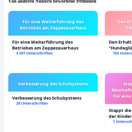
Von anderen Nutzern beworbene Petitionen
Für eine Weiterführung des
Den Er
Betriebes am Zeppezauerhaus
"Hu
Für eine Weiterführung des
Den Erhal
Betriebes am Zeppezauerhaus
"Hundeglüc
4 307 Unterschriften
702 Unters
Verbesserung des Schulsystems
Sto
Abschaff
Für eine
Verbesserung des Schulsystems
Ki
20 Unterschriften
Stoppt die
der Kinder
sichere Ve
1 Untersch
Deutschla