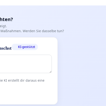
chten?
igt.
iff Maßnahmen. Werden Sie dasselbe tun?
KI-gestützt
nschst
 KI erstellt dir daraus eine