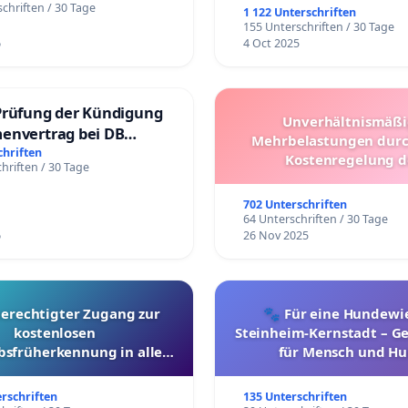
chriften / 30 Tage
1 122 Unterschriften
155 Unterschriften / 30 Tage
6
4 Oct 2025
Prüfung der Kündigung
Unverhältnismäß
envertrag bei DB
Mehrbelastungen dur
dienste Gmbh
chriften
Kostenregelung d
hriften / 30 Tage
Schülerbeförderung – 
Überprüfung und Alter
702 Unterschriften
64 Unterschriften / 30 Tage
6
26 Nov 2025
berechtigter Zugang zur
🐾 Für eine Hundewie
kostenlosen
Steinheim-Kernstadt – 
bsfrüherkennung in allen
für Mensch und Hu
Kantonen
erschriften
135 Unterschriften