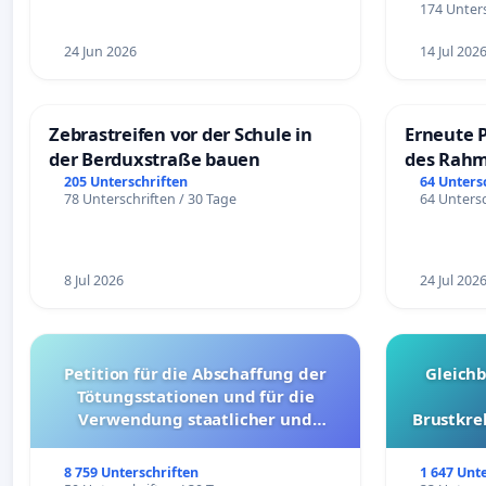
174 Unters
24 Jun 2026
14 Jul 202
Zebrastreifen vor der Schule in
Erneute 
der Berduxstraße bauen
des Rahm
Fahrweg
205 Unterschriften
64 Unters
78 Unterschriften / 30 Tage
64 Untersc
8 Jul 2026
24 Jul 202
Petition für die Abschaffung der
Gleich
Tötungsstationen und für die
Verwendung staatlicher und
Brustkre
kommunaler Mittel zur Prävention
8 759 Unterschriften
1 647 Unt