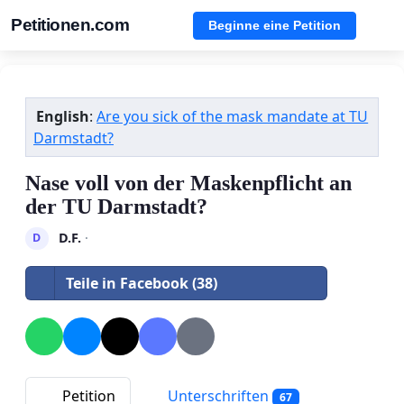
Petitionen.com
Beginne eine Petition
English
:
Are you sick of the mask mandate at TU
Darmstadt?
Nase voll von der Maskenpflicht an
der TU Darmstadt?
D.F.
·
D
Teile in Facebook (38)
Petition
Unterschriften
67