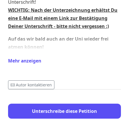
Unterschrift!
WICHTIG: Nach der Unterzeichnung erhältst Du
eine E-Mail mit einem Link zur Bestätigung
Deiner Unterschrift - bitte nicht vergessen :)
Auf das wir bald auch an der Uni wieder frei
atmen können!
Mehr anzeigen
Save The Date!
Um sicherzugehen, dass wir gehört werden, wird
Autor kontaktieren
parallel eine
E-Mail-Aktion
organisiert –
erfahre
hier mehr
darüber, wie Du innerhalb einer
Minute etwas bewirken kannst!
Unterschreibe diese Petition