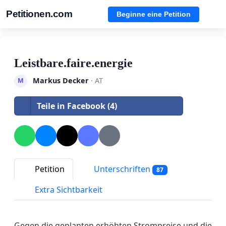
Petitionen.com
Beginne eine Petition
Leistbare.faire.energie
Markus Decker
· AT
M
Teile in Facebook (4)
Petition
Unterschriften
87
Extra Sichtbarkeit
Gegen die geplanten erhöhten Strompreise und die