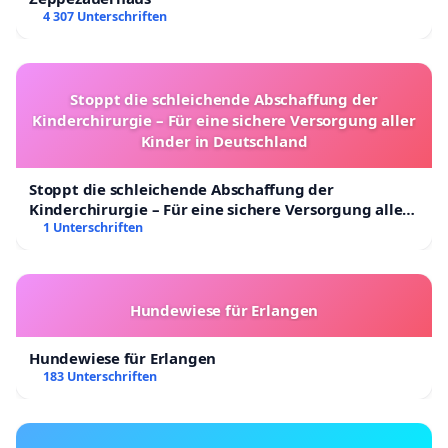
4 307 Unterschriften
Stoppt die schleichende Abschaffung der
Kinderchirurgie – Für eine sichere Versorgung aller
Kinder in Deutschland
Stoppt die schleichende Abschaffung der
Kinderchirurgie – Für eine sichere Versorgung aller
Kinder in Deutschland
1 Unterschriften
Hundewiese für Erlangen
Hundewiese für Erlangen
183 Unterschriften