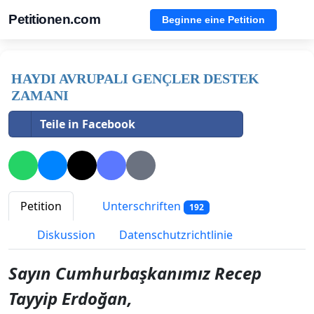
Petitionen.com
Beginne eine Petition
HAYDI AVRUPALI GENÇLER DESTEK
ZAMANI
Teile in Facebook
Petition
Unterschriften
192
Diskussion
Datenschutzrichtlinie
Say
ın Cumhurbaşkanımız Recep
Tayyip Erdoğan,