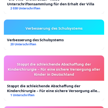
Unterschriftensammlung für den Erhalt der Villa
2 038 Unterschriften
Verbesserung des Schulsystems
Verbesserung des Schulsystems
20 Unterschriften
Stoppt die schleichende Abschaffung der
Kinderchirurgie – Für eine sichere Versorgung aller
Kinder in Deutschland
Stoppt die schleichende Abschaffung der
Kinderchirurgie – Für eine sichere Versorgung aller
Kinder in Deutschland
1 Unterschriften