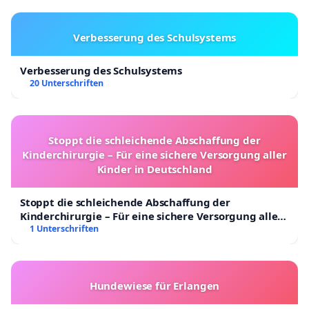
Verbesserung des Schulsystems
Verbesserung des Schulsystems
20 Unterschriften
Stoppt die schleichende Abschaffung der
Kinderchirurgie – Für eine sichere Versorgung aller
Kinder in Deutschland
Stoppt die schleichende Abschaffung der
Kinderchirurgie – Für eine sichere Versorgung aller
Kinder in Deutschland
1 Unterschriften
Hundewiese für Erlangen