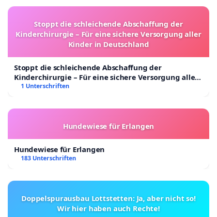
Stoppt die schleichende Abschaffung der
Kinderchirurgie – Für eine sichere Versorgung aller
Kinder in Deutschland
Stoppt die schleichende Abschaffung der
Kinderchirurgie – Für eine sichere Versorgung aller
Kinder in Deutschland
1 Unterschriften
Hundewiese für Erlangen
Hundewiese für Erlangen
183 Unterschriften
Doppelspurausbau Lottstetten: Ja, aber nicht so!
Wir hier haben auch Rechte!