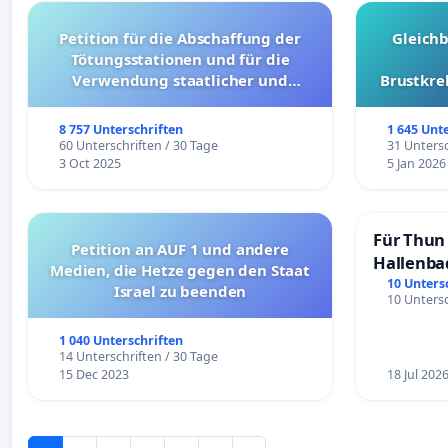
Petition für die Abschaffung der
Gleich
Tötungsstationen und für die
Verwendung staatlicher und
Brustkre
kommunaler Mittel zur Prävention
8 757 Unterschriften
1 645 Unt
60 Unterschriften / 30 Tage
31 Untersc
3 Oct 2025
5 Jan 2026
Für Thun 
Petition an AUF 1 und andere
Hallenba
Medien, die Hetze gegen den Staat
schaffen
10 Unters
Israel zu beenden
10 Untersc
1 040 Unterschriften
14 Unterschriften / 30 Tage
15 Dec 2023
18 Jul 202