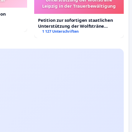
Leipzig in der Trauerbewältigung
ion
Petition zur sofortigen staatlichen
Unterstützung der Wolfsträne
Leipzig in der Trauerbewältigung
1 127 Unterschriften