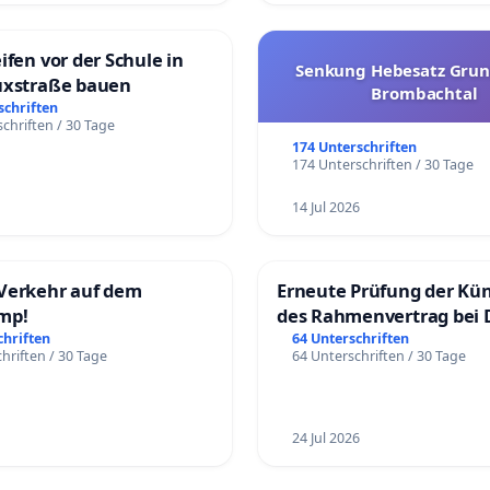
ifen vor der Schule in
Senkung Hebesatz Grun
uxstraße bauen
Brombachtal
schriften
chriften / 30 Tage
174 Unterschriften
174 Unterschriften / 30 Tage
14 Jul 2026
Verkehr auf dem
Erneute Prüfung der Kü
mp!
des Rahmenvertrag bei 
Fahrwegdienste Gmbh
chriften
64 Unterschriften
hriften / 30 Tage
64 Unterschriften / 30 Tage
24 Jul 2026