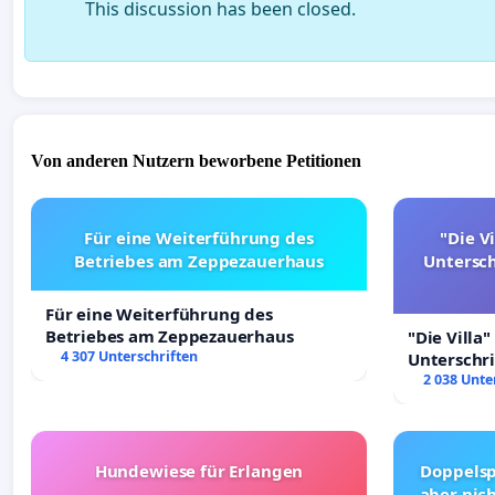
This discussion has been closed.
Von anderen Nutzern beworbene Petitionen
Für eine Weiterführung des
"Die Vi
Betriebes am Zeppezauerhaus
Untersc
Für eine Weiterführung des
Betriebes am Zeppezauerhaus
"Die Villa"
4 307 Unterschriften
Unterschr
Erhalt der 
2 038 Unte
Hundewiese für Erlangen
Doppelsp
aber nich