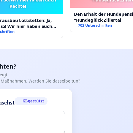
Rechte!
Den Erhalt der Hundepens
"Hundeglück Zillertal"
ausbau Lottstetten: Ja,
702 Unterschriften
 so! Wir hier haben auch
chriften
chten?
igt.
iff Maßnahmen. Werden Sie dasselbe tun?
KI-gestützt
nschst