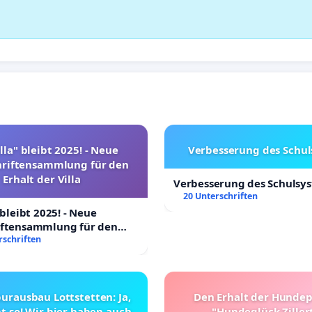
lla" bleibt 2025! - Neue
Verbesserung des Schu
hriftensammlung für den
Erhalt der Villa
Verbesserung des Schulsy
20 Unterschriften
 bleibt 2025! - Neue
iftensammlung für den
Villa
rschriften
urausbau Lottstetten: Ja,
Den Erhalt der Hunde
t so! Wir hier haben auch
"Hundeglück Ziller