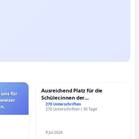
Ausreichend Platz für die
 uns für
Schüler.innen der
hweizer
Schönbergschule
270 Unterschriften
n.
270 Unterschriften / 30 Tage
8 Jul 2026