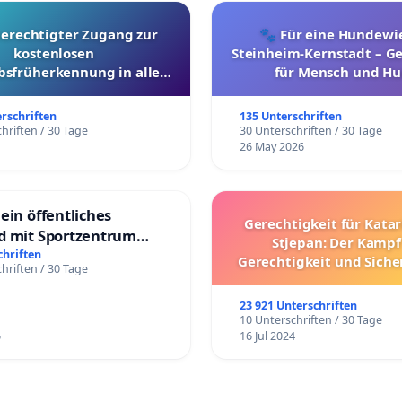
berechtigter Zugang zur
🐾 Für eine Hundewie
kostenlosen
Steinheim-Kernstadt – 
bsfrüherkennung in allen
für Mensch und Hu
Kantonen
erschriften
135 Unterschriften
hriften / 30 Tage
30 Unterschriften / 30 Tage
26 May 2026
ein öffentliches
Gerechtigkeit für Kata
d mit Sportzentrum
Stjepan: Der Kampf
chriften
Gerechtigkeit und Siche
hriften / 30 Tage
den kroatischen St
23 921 Unterschriften
10 Unterschriften / 30 Tage
6
16 Jul 2024