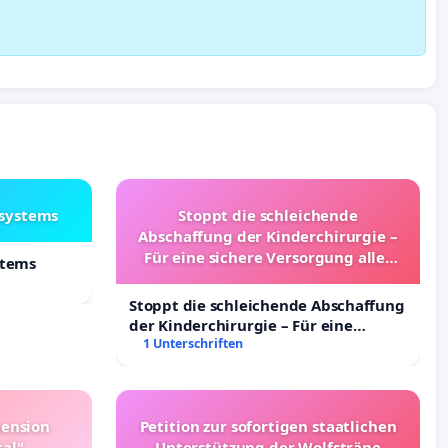
lsystems
Stoppt die schleichende
Abschaffung der Kinderchirurgie –
Für eine sichere Versorgung aller
stems
Kinder in Deutschland
Stoppt die schleichende Abschaffung
der Kinderchirurgie – Für eine
sichere Versorgung aller Kinder in
1 Unterschriften
Deutschland
pension
Petition zur sofortigen staatlichen
tal"
Unterstützung der Wolfsträne