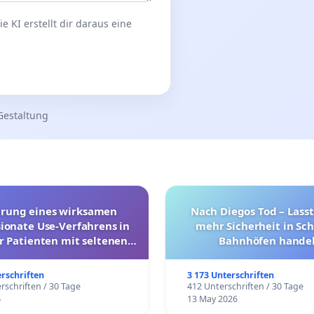
 KI erstellt dir daraus eine
Gestaltung
hrung eines wirksamen
Nach Diegos Tod – Lasst
onate Use-Verfahrens in
mehr Sicherheit in Sc
r Patienten mit seltenen
Bahnhöfen handel
trararen Erkrankungen
erschriften
3 173 Unterschriften
rschriften / 30 Tage
412 Unterschriften / 30 Tage
6
13 May 2026