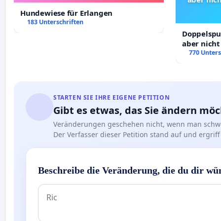
Hundewiese für Erlangen
183 Unterschriften
Doppelspur
aber nicht
Rechte!
770 Unters
STARTEN SIE IHRE EIGENE PETITION
Gibt es etwas, das Sie ändern mö
Veränderungen geschehen nicht, wenn man schwe
Der Verfasser dieser Petition stand auf und ergr
Beschreibe die Veränderung, die du dir wü