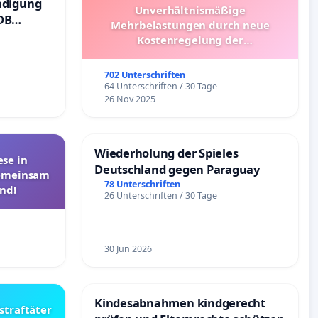
ndigung
Unverhältnismäßige
DB
Mehrbelastungen durch neue
Kostenregelung der
Schülerbeförderung – Bitte um
Überprüfung und Alternativen
702 Unterschriften
64 Unterschriften / 30 Tage
26 Nov 2025
Wiederholung der Spieles
se in
Deutschland gegen Paraguay
Gemeinsam
78 Unterschriften
nd!
26 Unterschriften / 30 Tage
30 Jun 2026
Kindesabnahmen kindgerecht
straftäter