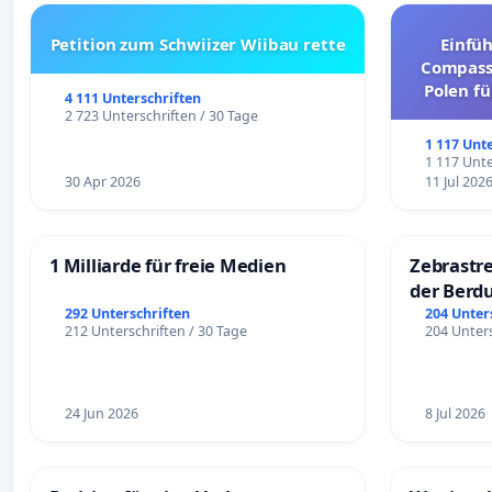
Petition zum Schwiizer Wiibau rette
Einfü
Compassi
Polen fü
4 111 Unterschriften
und ul
2 723 Unterschriften / 30 Tage
1 117 Unt
1 117 Unte
30 Apr 2026
11 Jul 202
1 Milliarde für freie Medien
Zebrastre
der Berd
292 Unterschriften
204 Unter
212 Unterschriften / 30 Tage
204 Unters
24 Jun 2026
8 Jul 2026