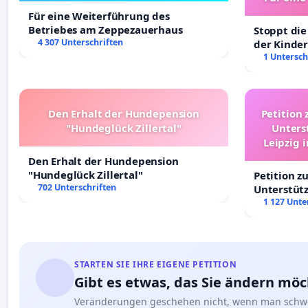
Ki
Für eine Weiterführung des
Betriebes am Zeppezauerhaus
Stoppt die
4 307 Unterschriften
der Kinder
sichere Ve
1 Untersch
Deutschla
Den Erhalt der Hundepension
Petition 
"Hundeglück Zillertal"
Unters
Leipzig 
Den Erhalt der Hundepension
"Hundeglück Zillertal"
Petition z
702 Unterschriften
Unterstüt
Leipzig in
1 127 Unte
STARTEN SIE IHRE EIGENE PETITION
Gibt es etwas, das Sie ändern mö
Veränderungen geschehen nicht, wenn man schwe