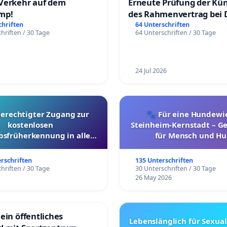
Verkehr auf dem
Erneute Prüfung der Kü
mp!
des Rahmenvertrag bei 
Fahrwegdienste Gmbh
chriften
64 Unterschriften
hriften / 30 Tage
64 Unterschriften / 30 Tage
24 Jul 2026
berechtigter Zugang zur
🐾 Für eine Hundewie
kostenlosen
Steinheim-Kernstadt – 
bsfrüherkennung in allen
für Mensch und Hu
Kantonen
erschriften
135 Unterschriften
hriften / 30 Tage
30 Unterschriften / 30 Tage
26 May 2026
ein öffentliches
Lebenslänglich für Sexual