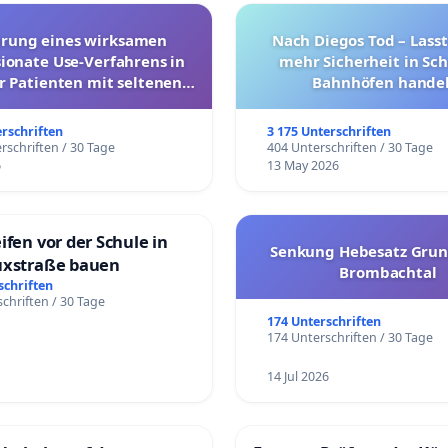
hrung eines wirksamen
Nach Diegos Tod – Lasst
onate Use-Verfahrens in
mehr Sicherheit in Sc
r Patienten mit seltenen
Bahnhöfen handel
trararen Erkrankungen
erschriften
3 175 Unterschriften
rschriften / 30 Tage
404 Unterschriften / 30 Tage
6
13 May 2026
ifen vor der Schule in
Senkung Hebesatz Grun
uxstraße bauen
Brombachtal
schriften
chriften / 30 Tage
174 Unterschriften
174 Unterschriften / 30 Tage
14 Jul 2026