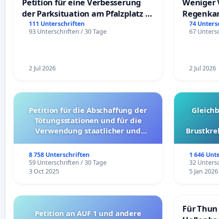
Petition für eine Verbesserung
Weniger 
der Parksituation am Pfalzplatz in
Regenka
Mannheim
111 Unterschriften
74 Unters
93 Unterschriften / 30 Tage
67 Untersc
2 Jul 2026
2 Jul 2026
Petition für die Abschaffung der
Gleich
Tötungsstationen und für die
Verwendung staatlicher und
Brustkre
kommunaler Mittel zur Prävention
8 758 Unterschriften
1 646 Unt
59 Unterschriften / 30 Tage
32 Untersc
3 Oct 2025
5 Jan 2026
Für Thun 
Petition an AUF 1 und andere