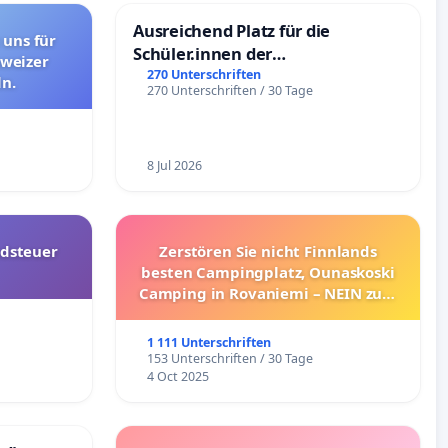
Ausreichend Platz für die
 uns für
Schüler.innen der
hweizer
Schönbergschule
270 Unterschriften
n.
270 Unterschriften / 30 Tage
8 Jul 2026
dsteuer
Zerstören Sie nicht Finnlands
besten Campingplatz, Ounaskoski
Camping in Rovaniemi – NEIN zum
Umzug!
1 111 Unterschriften
153 Unterschriften / 30 Tage
4 Oct 2025