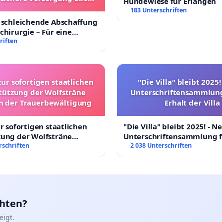
Hundewiese für Erlangen
nder in Deutschland
183 Unterschriften
 schleichende Abschaffung
chirurgie – Für eine
rsorgung aller Kinder in
riften
nd
zur sofortigen staatlichen
"Die Villa" bleibt 2025
tützung der Wolfsträne
Unterschriftensammlung
in der Trauerbewältigung
Erhalt der Villa
ur sofortigen staatlichen
"Die Villa" bleibt 2025! - N
zung der Wolfsträne
Unterschriftensammlung f
 der Trauerbewältigung
rschriften
Erhalt der Villa
2 038 Unterschriften
chten?
igt.