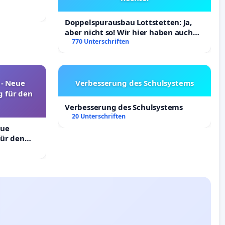
Doppelspurausbau Lottstetten: Ja,
aber nicht so! Wir hier haben auch
Rechte!
770 Unterschriften
! - Neue
Verbesserung des Schulsystems
 für den
Verbesserung des Schulsystems
20 Unterschriften
eue
ür den