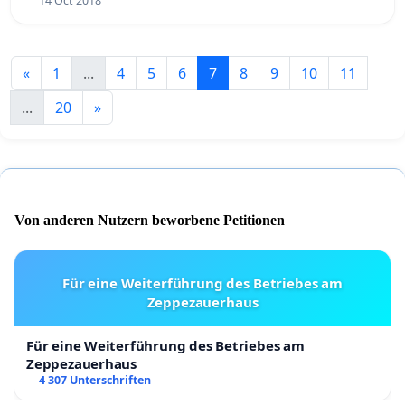
14 Oct 2018
«
1
...
4
5
6
7
8
9
10
11
...
20
»
Von anderen Nutzern beworbene Petitionen
Für eine Weiterführung des Betriebes am
Zeppezauerhaus
Für eine Weiterführung des Betriebes am
Zeppezauerhaus
4 307 Unterschriften