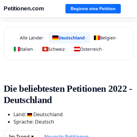
Petitionen.com
Beginne eine Petition
Alle Länder
Deutschland
Belgien
›
›
›
Italien
Schweiz
Österreich
›
›
›
Die beliebtesten Petitionen 2022 -
Deutschland
Land:
Deutschland
Sprache: Deutsch
Im Trend
Neueste Petitionen