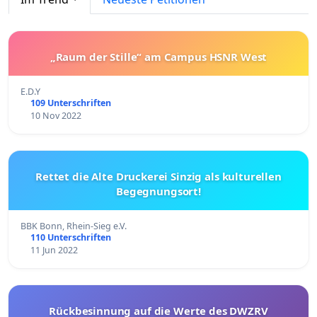
„Raum der Stille“ am Campus HSNR West
E.D.Y
109 Unterschriften
10 Nov 2022
Rettet die Alte Druckerei Sinzig als kulturellen
Begegnungsort!
BBK Bonn, Rhein-Sieg e.V.
110 Unterschriften
11 Jun 2022
Rückbesinnung auf die Werte des DWZRV