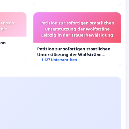
Deutschland
pension
Petition zur sofortigen staatlichen
tal"
Unterstützung der Wolfsträne
Leipzig in der Trauerbewältigung
ion
Petition zur sofortigen staatlichen
Unterstützung der Wolfsträne
Leipzig in der Trauerbewältigung
1 127 Unterschriften