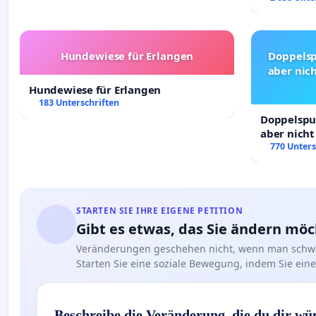
Hundewiese für Erlangen
Doppelsp
aber nich
Hundewiese für Erlangen
183 Unterschriften
Doppelspur
aber nicht
Rechte!
770 Unters
STARTEN SIE IHRE EIGENE PETITION
Gibt es etwas, das Sie ändern mö
Veränderungen geschehen nicht, wenn man schwe
Starten Sie eine soziale Bewegung, indem Sie eine 
Beschreibe die Veränderung, die du dir wü