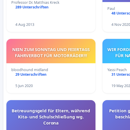
Professor Dr. Matthias Kreck
289 Unterschriften
Paul
48 Untersc
4 Aug 2013
4 Nov 202
NEIN ZUM SONNTAG UND FEIERTAGS
WIR FORD
FAHRVERBOT FÜR MOTORRÄDER!!!
FÜR N
bloodhound midland
Yassi Peach
29 Unterschriften
31 Untersc
5 Jun 2020
19 May 20
Betreuungsgeld für Eltern, während
Petition 
Kita- und Schulschließung wg.
besch
Corona