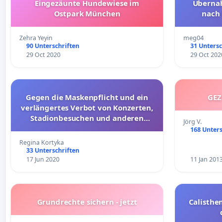
Eingezäunte Hundewiese im
Überna
Ostpark München
nach 
Zehra Yeyin
meg04
90 Unterschriften
31 Untersc
29 Oct 2020
29 Oct 202
Gegen die Maskenpflicht und ein
GEZ
verlängertes Verbot von Konzerten,
Stadionbesuchen und anderen
Jörg V.
(Groß-)Veranstaltungen
168 Unters
Regina Kortyka
33 Unterschriften
17 Jun 2020
11 Jan 201
Grundrechte sichern - jetzt
Calisthen