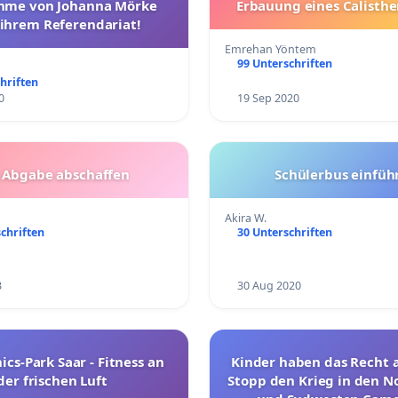
hme von Johanna Mörke
Erbauung eines Calisthe
ihrem Referendariat!
Emrehan Yöntem
99 Unterschriften
hriften
0
19 Sep 2020
 Abgabe abschaffen
Schülerbus einfüh
Akira W.
chriften
30 Unterschriften
3
30 Aug 2020
ics-Park Saar - Fitness an
Kinder haben das Recht 
der frischen Luft
Stopp den Krieg in den 