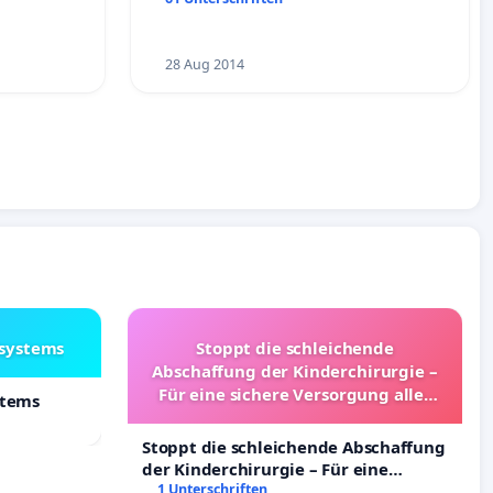
28 Aug 2014
lsystems
Stoppt die schleichende
Abschaffung der Kinderchirurgie –
Für eine sichere Versorgung aller
stems
Kinder in Deutschland
Stoppt die schleichende Abschaffung
der Kinderchirurgie – Für eine
sichere Versorgung aller Kinder in
1 Unterschriften