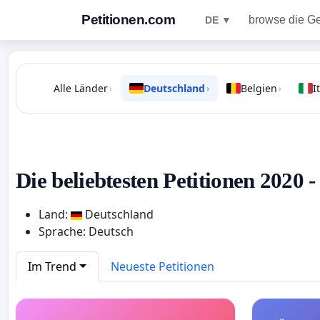
Petitionen.com
browse die G
DE ▼
Alle Länder
Deutschland
Belgien
I
›
›
›
Die beliebtesten Petitionen 2020 
Land:
Deutschland
Sprache: Deutsch
Im Trend
Neueste Petitionen