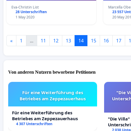
Eva-Christin List
Marcella Obe
28 Unterschriften
23 557 Unt
1 May 2020
20 May 20
«
1
...
11
12
13
14
15
16
17
Von anderen Nutzern beworbene Petitionen
Für eine Weiterführung des
"Die Vi
Betriebes am Zeppezauerhaus
Untersc
Für eine Weiterführung des
Betriebes am Zeppezauerhaus
"Die Villa"
4 307 Unterschriften
Unterschr
Erhalt der 
2 038 Unte