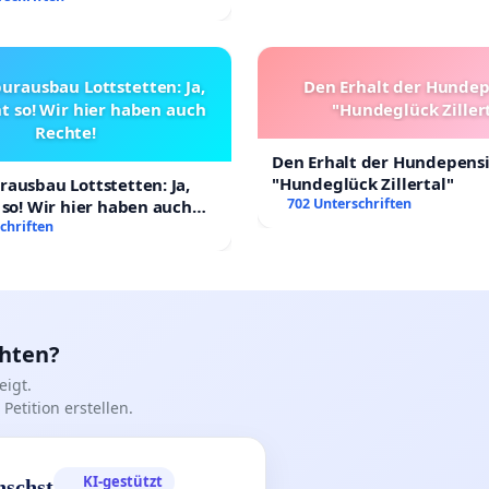
urausbau Lottstetten: Ja,
Den Erhalt der Hunde
t so! Wir hier haben auch
"Hundeglück Ziller
Rechte!
Den Erhalt der Hundepens
"Hundeglück Zillertal"
ausbau Lottstetten: Ja,
702 Unterschriften
 so! Wir hier haben auch
chriften
chten?
igt.
Petition erstellen.
KI-gestützt
nschst