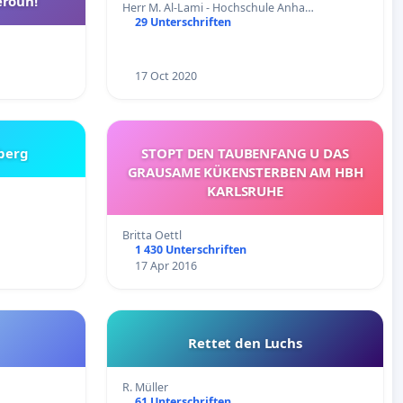
roun!
Herr M. Al-Lami - Hochschule Anha…
29 Unterschriften
17 Oct 2020
berg
STOPT DEN TAUBENFANG U DAS
GRAUSAME KÜKENSTERBEN AM HBH
KARLSRUHE
Britta Oettl
1 430 Unterschriften
17 Apr 2016
Rettet den Luchs
R. Müller
61 Unterschriften