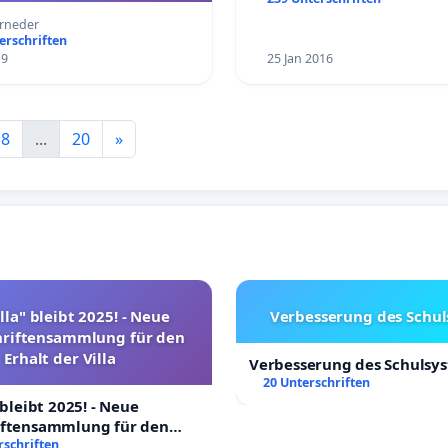
rneder
erschriften
19
25 Jan 2016
18
...
20
»
lla" bleibt 2025! - Neue
Verbesserung des Schu
hriftensammlung für den
Erhalt der Villa
Verbesserung des Schulsy
20 Unterschriften
 bleibt 2025! - Neue
iftensammlung für den
Villa
rschriften