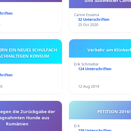
und Sudwesten Came
hriften
Carine Essama
32 Unterschriften
0
25 Oct 2020
ERN EIN NEUES SCHULFACH
Verkehr am Klinker
ACHHALTIGEN KONSUM
Erik Schmelter
124 Unterschriften
hriften
20
12 Aug 2019
gegen die Zurückgabe der
PETITION 2016!
lagnahmten Hunde aus
Rumänien
D K
239 Unterschriften