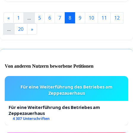
«
1
...
5
6
7
8
9
10
11
12
...
20
»
Von anderen Nutzern beworbene Petitionen
Für eine Weiterführung des Betriebes am
Zeppezauerhaus
Für eine Weiterführung des Betriebes am
Zeppezauerhaus
4 307 Unterschriften