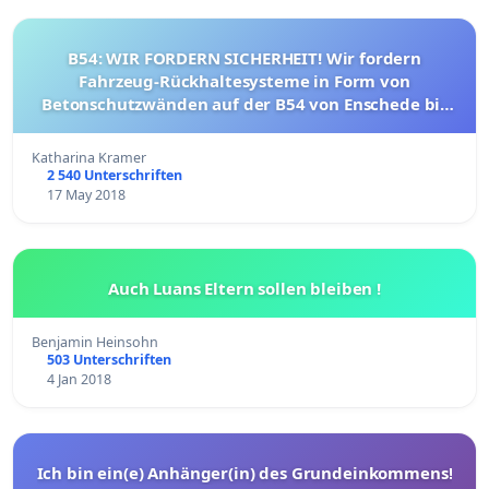
B54: WIR FORDERN SICHERHEIT! Wir fordern
Fahrzeug-Rückhaltesysteme in Form von
Betonschutzwänden auf der B54 von Enschede bis
Münster
Katharina Kramer
2 540 Unterschriften
17 May 2018
Auch Luans Eltern sollen bleiben !
Benjamin Heinsohn
503 Unterschriften
4 Jan 2018
Ich bin ein(e) Anhänger(in) des Grundeinkommens!