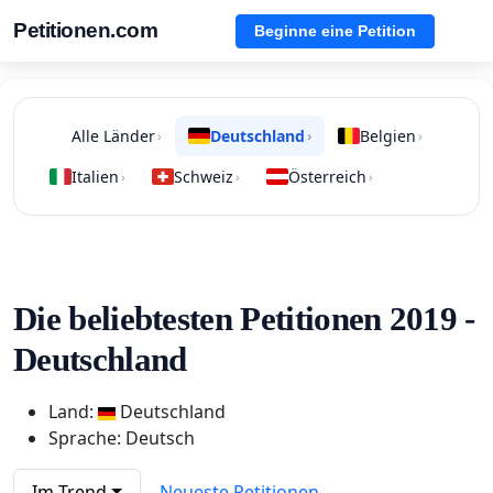
Petitionen.com
Beginne eine Petition
Alle Länder
Deutschland
Belgien
›
›
›
Italien
Schweiz
Österreich
›
›
›
Die beliebtesten Petitionen 2019 -
Deutschland
Land:
Deutschland
Sprache: Deutsch
Im Trend
Neueste Petitionen