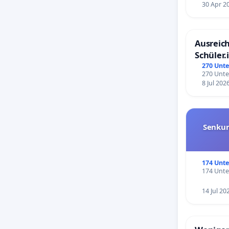
30 Apr 2
Ausreich
Schüler.
Schönbe
270 Unte
270 Unte
8 Jul 202
Senkun
174 Unte
174 Unte
14 Jul 20