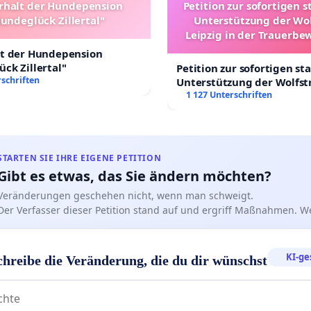
rhalt der Hundepension
Petition zur sofortigen s
undeglück Zillertal"
Unterstützung der Wo
Leipzig in der Trauerbe
lt der Hundepension
ck Zillertal"
Petition zur sofortigen st
schriften
Unterstützung der Wolfst
Leipzig in der Trauerbew
1 127 Unterschriften
STARTEN SIE IHRE EIGENE PETITION
Gibt es etwas, das Sie ändern möchten?
Veränderungen geschehen nicht, wenn man schweigt.
Der Verfasser dieser Petition stand auf und ergriff Maßnahmen. W
KI-ge
chreibe die Veränderung, die du dir wünschst