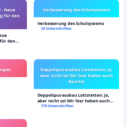
! - Neue
Verbesserung des Schulsystems
g für den
Verbesserung des Schulsystems
20 Unterschriften
Neue
für den
angen
Doppelspurausbau Lottstetten: Ja,
aber nicht so! Wir hier haben auch
Rechte!
Doppelspurausbau Lottstetten: Ja,
aber nicht so! Wir hier haben auch
Rechte!
770 Unterschriften