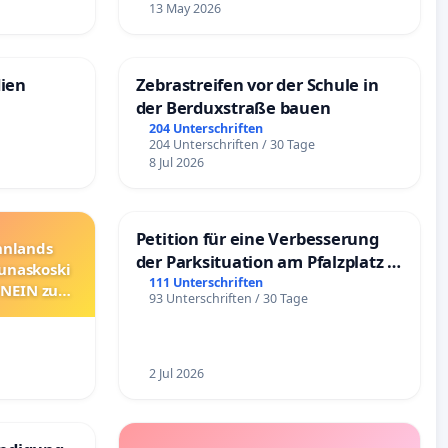
13 May 2026
dien
Zebrastreifen vor der Schule in
der Berduxstraße bauen
204 Unterschriften
204 Unterschriften / 30 Tage
8 Jul 2026
Petition für eine Verbesserung
innlands
der Parksituation am Pfalzplatz in
unaskoski
Mannheim
111 Unterschriften
 NEIN zum
93 Unterschriften / 30 Tage
2 Jul 2026