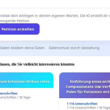
reibe dein Anliegen in deinen eigenen Worten. Die KI erstellt dir
zeugende Petition.
Petition erstellen
 Daten bleiben deine Daten
Datenschutz durch Gestaltung
ionen, die Sie vielleicht interessieren könnten
 zum Schwiizer Wiibau rette
Einführung eines wi
Compassionate Use-Verf
Polen für Patienten mit
terschriften
und ultrararen Erkra
erschriften / 30 Tage
1 116 Unterschriften
1 116 Unterschriften / 30 Tag