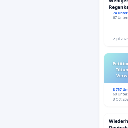
Weniger
Regenk
74 Unter
67 Unters
2 Jul 202
Petition für die Abschaffun
Tötun
Verw
kommuna
8 757 Un
60 Unters
3 Oct 20
Wiederh
Deutsch