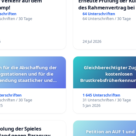
 Verkehr auf dem
Erneute Prüfung der K
amp!
des Rahmenvertrag bei
Fahrwegdienste Gmbh
schriften
64 Unterschriften
chriften / 30 Tage
64 Unterschriften / 30 Tage
6
24 Jul 2026
g der
Gleichberechtigter Zu
gsstationen und für die
kostenlosen
endung staatlicher und
Brustkrebsfrüherkennun
ler Mittel zur Prävention
Kantonen
terschriften
1 645 Unterschriften
chriften / 30 Tage
31 Unterschriften / 30 Tage
25
5 Jan 2026
olung der Spieles
Petition an AUF 1 und
land gegen Paraguay