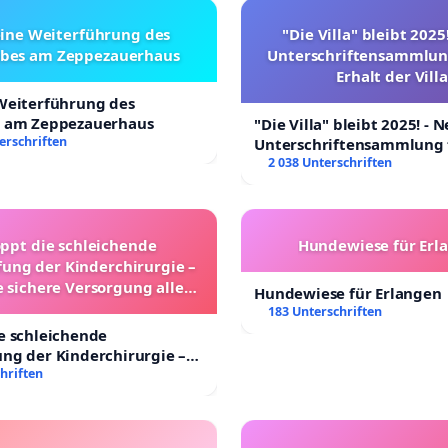
eine Weiterführung des
"Die Villa" bleibt 2025
ebes am Zeppezauerhaus
Unterschriftensammlun
Erhalt der Villa
 Weiterführung des
s am Zeppezauerhaus
"Die Villa" bleibt 2025! - 
erschriften
Unterschriftensammlung 
Erhalt der Villa
2 038 Unterschriften
oppt die schleichende
Hundewiese für Erl
ung der Kinderchirurgie –
e sichere Versorgung aller
Hundewiese für Erlangen
nder in Deutschland
183 Unterschriften
e schleichende
ng der Kinderchirurgie –
sichere Versorgung aller
hriften
 Deutschland