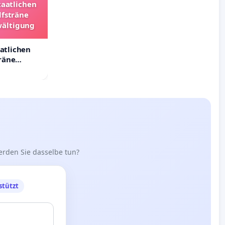
taatlichen
lfsträne
wältigung
aatlichen
räne
ältigung
erden Sie dasselbe tun?
stützt