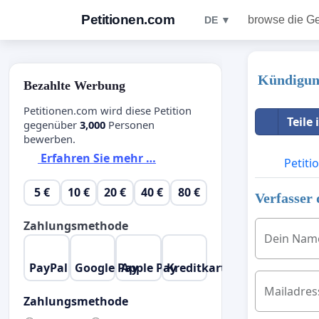
Petitionen.com
browse die G
DE ▼
Kündigun
Bezahlte Werbung
Petitionen.com wird diese Petition
Teile
gegenüber
3,000
Personen
bewerben.
Erfahren Sie mehr …
Petiti
5 €
10 €
20 €
40 €
80 €
Verfasser 
Zahlungsmethode
Dein Nam
PayPal
Google Pay
Apple Pay
Kreditkarte
Mailadres
Zahlungsmethode