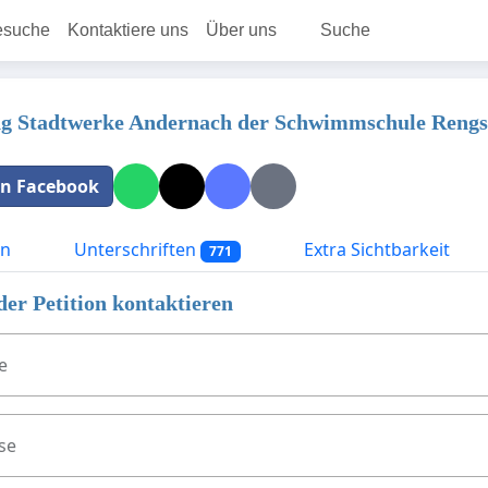
esuche
Kontaktiere uns
Über uns
Suche
g Stadtwerke Andernach der Schwimmschule Rengsd
 in Facebook
on
Unterschriften
Extra Sichtbarkeit
771
der Petition kontaktieren
e
se