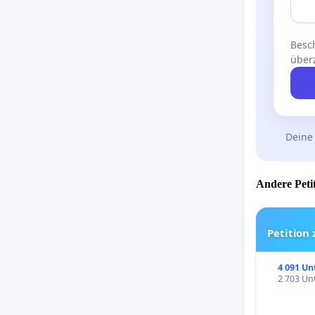
Besch
über
Deine
Andere Petit
Petition
4 091 Un
2 703 Unt