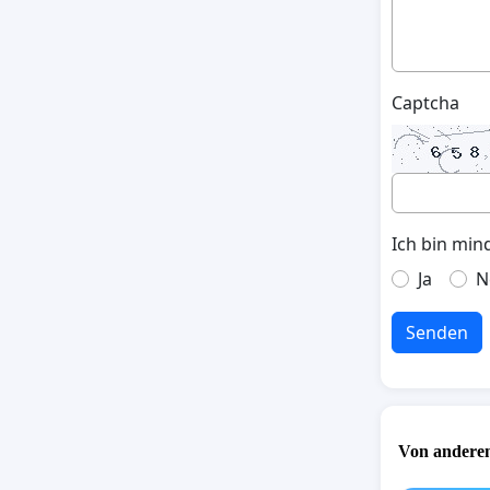
Captcha
Ich bin min
Ja
N
Senden
Von anderen