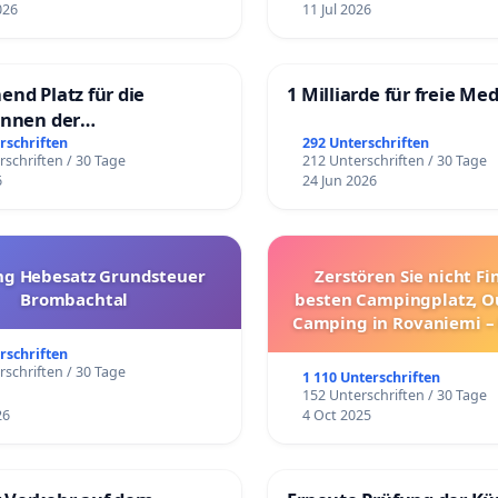
026
11 Jul 2026
end Platz für die
1 Milliarde für freie Me
innen der
rgschule
rschriften
292 Unterschriften
rschriften / 30 Tage
212 Unterschriften / 30 Tage
6
24 Jun 2026
g Hebesatz Grundsteuer
Zerstören Sie nicht F
Brombachtal
besten Campingplatz, O
Camping in Rovaniemi –
Umzug!
rschriften
rschriften / 30 Tage
1 110 Unterschriften
152 Unterschriften / 30 Tage
26
4 Oct 2025