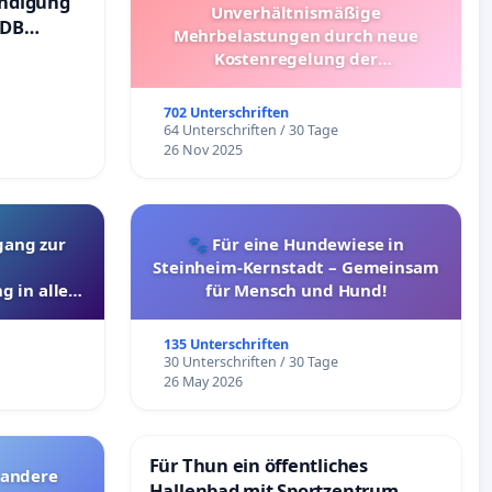
ündigung
Unverhältnismäßige
 DB
Mehrbelastungen durch neue
Kostenregelung der
Schülerbeförderung – Bitte um
Überprüfung und Alternativen
702 Unterschriften
64 Unterschriften / 30 Tage
26 Nov 2025
gang zur
🐾 Für eine Hundewiese in
Steinheim-Kernstadt – Gemeinsam
g in allen
für Mensch und Hund!
135 Unterschriften
30 Unterschriften / 30 Tage
26 May 2026
Für Thun ein öffentliches
 andere
Hallenbad mit Sportzentrum