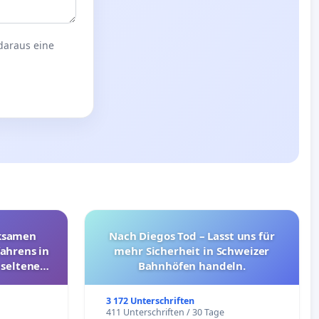
 daraus eine
rksamen
Nach Diegos Tod – Lasst uns für
ahrens in
mehr Sicherheit in Schweizer
 seltenen
Bahnhöfen handeln.
nkungen
3 172 Unterschriften
e
411 Unterschriften / 30 Tage