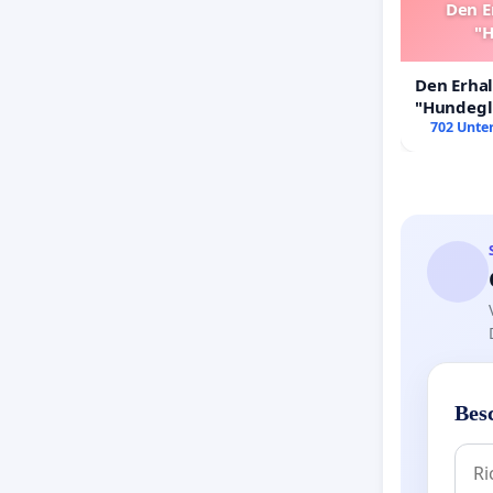
Den E
"H
Den Erha
"Hundeglü
702 Unter
Bes