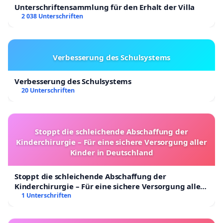
Unterschriftensammlung für den Erhalt der Villa
2 038 Unterschriften
Verbesserung des Schulsystems
Verbesserung des Schulsystems
20 Unterschriften
Stoppt die schleichende Abschaffung der
Kinderchirurgie – Für eine sichere Versorgung aller
Kinder in Deutschland
Stoppt die schleichende Abschaffung der
Kinderchirurgie – Für eine sichere Versorgung aller
Kinder in Deutschland
1 Unterschriften