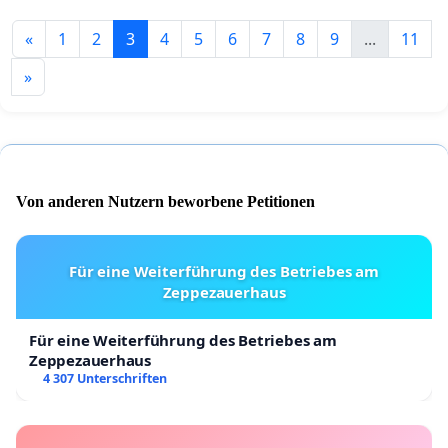
«
1
2
3
4
5
6
7
8
9
...
11
»
Von anderen Nutzern beworbene Petitionen
Für eine Weiterführung des Betriebes am
Zeppezauerhaus
Für eine Weiterführung des Betriebes am
Zeppezauerhaus
4 307 Unterschriften