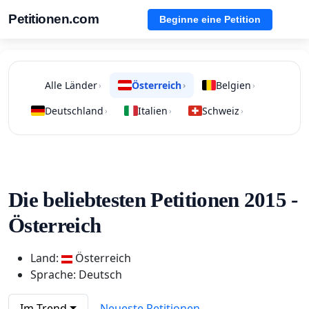
Petitionen.com
Beginne eine Petition
Alle Länder
Österreich
Belgien
›
›
›
Deutschland
Italien
Schweiz
›
›
›
Die beliebtesten Petitionen 2015 -
Österreich
Land:
Österreich
Sprache: Deutsch
Im Trend
Neueste Petitionen