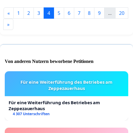
«
1
2
3
4
5
6
7
8
9
...
20
»
Von anderen Nutzern beworbene Petitionen
Für eine Weiterführung des Betriebes am
Zeppezauerhaus
Für eine Weiterführung des Betriebes am
Zeppezauerhaus
4 307 Unterschriften