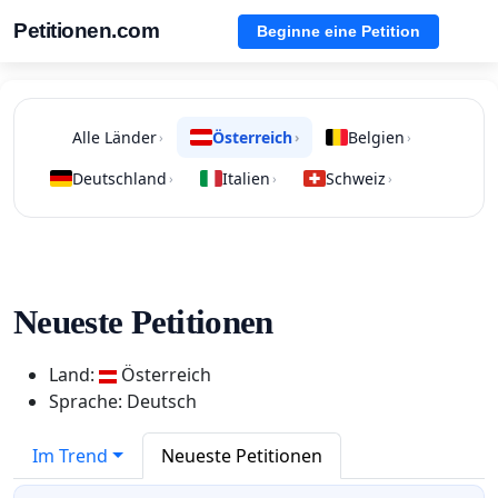
Petitionen.com
Beginne eine Petition
Alle Länder
Österreich
Belgien
›
›
›
Deutschland
Italien
Schweiz
›
›
›
Neueste Petitionen
Land:
Österreich
Sprache: Deutsch
Im Trend
Neueste Petitionen