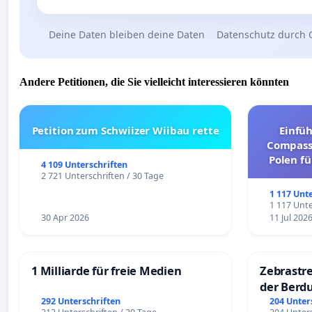
Deine Daten bleiben deine Daten
Datenschutz durch 
Andere Petitionen, die Sie vielleicht interessieren könnten
Petition zum Schwiizer Wiibau rette
Einfü
Compassi
Polen fü
4 109 Unterschriften
und ul
2 721 Unterschriften / 30 Tage
1 117 Unt
1 117 Unte
30 Apr 2026
11 Jul 202
1 Milliarde für freie Medien
Zebrastre
der Berd
292 Unterschriften
204 Unter