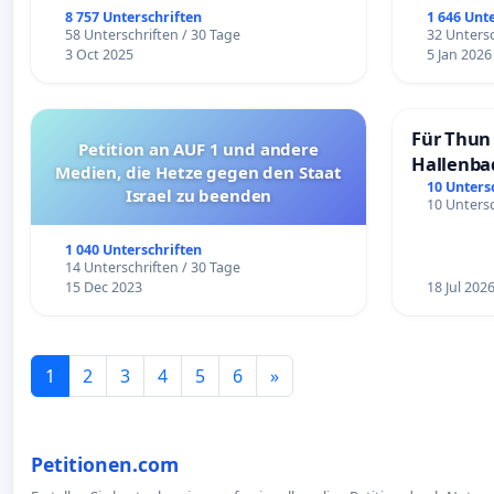
8 757 Unterschriften
1 646 Unt
58 Unterschriften / 30 Tage
32 Untersc
3 Oct 2025
5 Jan 2026
Für Thun 
Petition an AUF 1 und andere
Hallenba
Medien, die Hetze gegen den Staat
schaffen
10 Unters
Israel zu beenden
10 Untersc
1 040 Unterschriften
14 Unterschriften / 30 Tage
15 Dec 2023
18 Jul 202
1
2
3
4
5
6
»
Petitionen.com