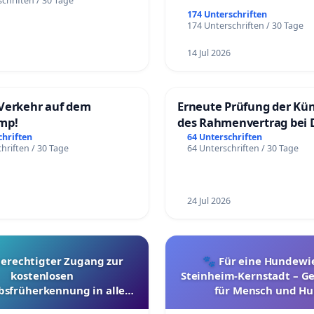
chriften / 30 Tage
174 Unterschriften
174 Unterschriften / 30 Tage
14 Jul 2026
Verkehr auf dem
Erneute Prüfung der Kü
mp!
des Rahmenvertrag bei 
Fahrwegdienste Gmbh
chriften
64 Unterschriften
hriften / 30 Tage
64 Unterschriften / 30 Tage
24 Jul 2026
berechtigter Zugang zur
🐾 Für eine Hundewie
kostenlosen
Steinheim-Kernstadt – 
bsfrüherkennung in allen
für Mensch und Hu
Kantonen