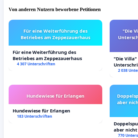
Von anderen Nutzern beworbene Petitionen
Für eine Weiterführung des
"Die Vi
Betriebes am Zeppezauerhaus
Untersc
Für eine Weiterführung des
Betriebes am Zeppezauerhaus
"Die Villa"
4 307 Unterschriften
Unterschr
Erhalt der 
2 038 Unte
Hundewiese für Erlangen
Doppelsp
aber nich
Hundewiese für Erlangen
183 Unterschriften
Doppelspur
aber nicht
Rechte!
770 Unters