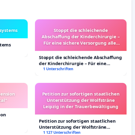
lsystems
Stoppt die schleichende
Abschaffung der Kinderchirurgie –
Für eine sichere Versorgung aller
stems
Kinder in Deutschland
Stoppt die schleichende Abschaffung
der Kinderchirurgie – Für eine
sichere Versorgung aller Kinder in
1 Unterschriften
Deutschland
pension
Petition zur sofortigen staatlichen
tal"
Unterstützung der Wolfsträne
Leipzig in der Trauerbewältigung
ion
Petition zur sofortigen staatlichen
Unterstützung der Wolfsträne
Leipzig in der Trauerbewältigung
1 127 Unterschriften