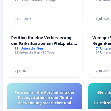
212 Unterschriften / 30 Tage
204 Unters
24 Jun 2026
8 Jul 2026
Petition für eine Verbesserung
Weniger 
der Parksituation am Pfalzplatz in
Regenka
Mannheim
111 Unterschriften
74 Unters
93 Unterschriften / 30 Tage
67 Untersc
2 Jul 2026
2 Jul 2026
Petition für die Abschaffung der
Gleich
Tötungsstationen und für die
Verwendung staatlicher und
Brustkre
kommunaler Mittel zur Prävention