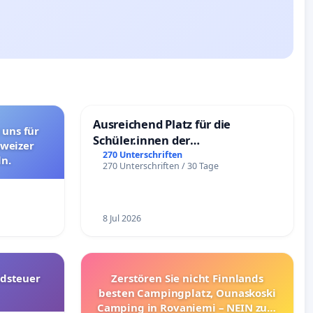
Ausreichend Platz für die
 uns für
Schüler.innen der
hweizer
Schönbergschule
270 Unterschriften
n.
270 Unterschriften / 30 Tage
8 Jul 2026
dsteuer
Zerstören Sie nicht Finnlands
besten Campingplatz, Ounaskoski
Camping in Rovaniemi – NEIN zum