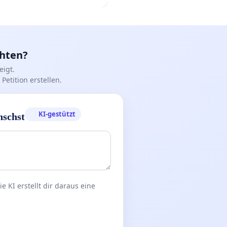
chten?
igt.
Petition erstellen.
KI-gestützt
nschst
 KI erstellt dir daraus eine