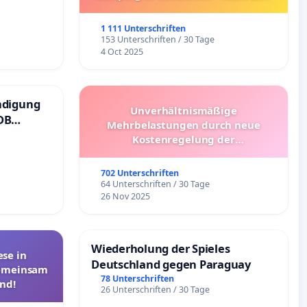
Umzug!
1 111 Unterschriften
153 Unterschriften / 30 Tage
4 Oct 2025
ndigung
Unverhältnismäßige
DB
Mehrbelastungen durch neue
Kostenregelung der
Schülerbeförderung – Bitte um
Überprüfung und Alternativen
702 Unterschriften
64 Unterschriften / 30 Tage
26 Nov 2025
Wiederholung der Spieles
se in
Deutschland gegen Paraguay
Gemeinsam
78 Unterschriften
nd!
26 Unterschriften / 30 Tage