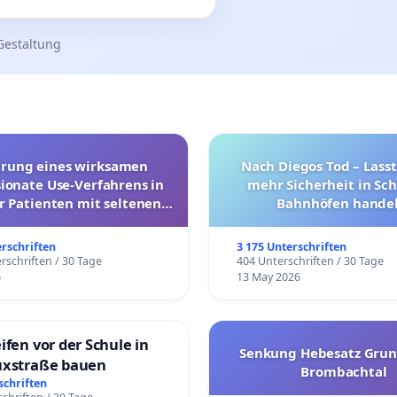
Gestaltung
hrung eines wirksamen
Nach Diegos Tod – Lasst
onate Use-Verfahrens in
mehr Sicherheit in Sc
r Patienten mit seltenen
Bahnhöfen handel
trararen Erkrankungen
erschriften
3 175 Unterschriften
rschriften / 30 Tage
404 Unterschriften / 30 Tage
6
13 May 2026
ifen vor der Schule in
Senkung Hebesatz Grun
uxstraße bauen
Brombachtal
schriften