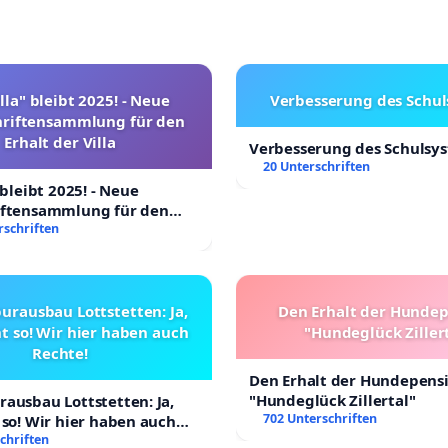
lla" bleibt 2025! - Neue
Verbesserung des Schu
hriftensammlung für den
Erhalt der Villa
Verbesserung des Schulsy
20 Unterschriften
 bleibt 2025! - Neue
iftensammlung für den
Villa
rschriften
urausbau Lottstetten: Ja,
Den Erhalt der Hunde
t so! Wir hier haben auch
"Hundeglück Ziller
Rechte!
Den Erhalt der Hundepens
"Hundeglück Zillertal"
ausbau Lottstetten: Ja,
702 Unterschriften
 so! Wir hier haben auch
chriften