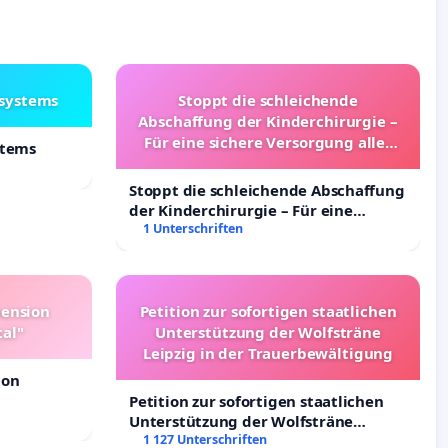
lsystems
Stoppt die schleichende
Abschaffung der Kinderchirurgie –
Für eine sichere Versorgung aller
stems
Kinder in Deutschland
Stoppt die schleichende Abschaffung
der Kinderchirurgie – Für eine
sichere Versorgung aller Kinder in
1 Unterschriften
Deutschland
pension
Petition zur sofortigen staatlichen
tal"
Unterstützung der Wolfsträne
Leipzig in der Trauerbewältigung
ion
Petition zur sofortigen staatlichen
Unterstützung der Wolfsträne
Leipzig in der Trauerbewältigung
1 127 Unterschriften