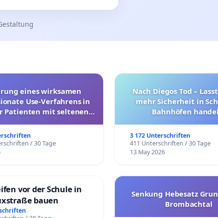
Gestaltung
hrung eines wirksamen
Nach Diegos Tod – Lasst
onate Use-Verfahrens in
mehr Sicherheit in Sc
r Patienten mit seltenen
Bahnhöfen handel
trararen Erkrankungen
erschriften
3 172 Unterschriften
rschriften / 30 Tage
411 Unterschriften / 30 Tage
6
13 May 2026
ifen vor der Schule in
Senkung Hebesatz Grun
uxstraße bauen
Brombachtal
schriften