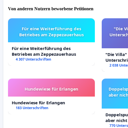
Von anderen Nutzern beworbene Petitionen
Für eine Weiterführung des
"Die Vi
Betriebes am Zeppezauerhaus
Untersc
Für eine Weiterführung des
Betriebes am Zeppezauerhaus
"Die Villa"
4 307 Unterschriften
Unterschr
Erhalt der 
2 038 Unte
Hundewiese für Erlangen
Doppelsp
aber nich
Hundewiese für Erlangen
183 Unterschriften
Doppelspur
aber nicht
Rechte!
770 Unters