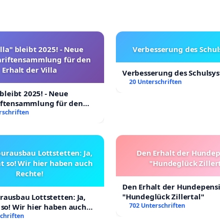
lla" bleibt 2025! - Neue
Verbesserung des Schu
hriftensammlung für den
Erhalt der Villa
Verbesserung des Schulsy
20 Unterschriften
 bleibt 2025! - Neue
iftensammlung für den
Villa
rschriften
urausbau Lottstetten: Ja,
Den Erhalt der Hunde
t so! Wir hier haben auch
"Hundeglück Ziller
Rechte!
Den Erhalt der Hundepens
"Hundeglück Zillertal"
ausbau Lottstetten: Ja,
702 Unterschriften
 so! Wir hier haben auch
chriften