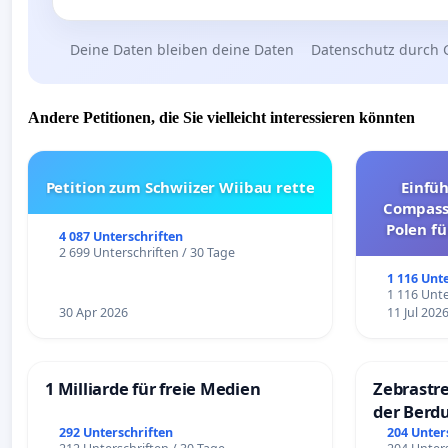
Deine Daten bleiben deine Daten
Datenschutz durch 
Andere Petitionen, die Sie vielleicht interessieren könnten
Petition zum Schwiizer Wiibau rette
Einfü
Compassi
Polen fü
4 087 Unterschriften
und ul
2 699 Unterschriften / 30 Tage
1 116 Unt
1 116 Unte
30 Apr 2026
11 Jul 202
1 Milliarde für freie Medien
Zebrastre
der Berd
292 Unterschriften
204 Unter