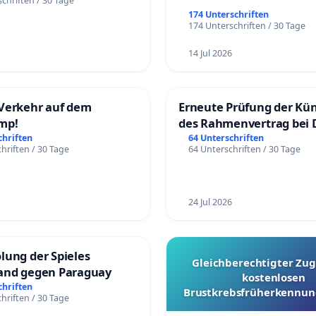
chriften / 30 Tage
174 Unterschriften
174 Unterschriften / 30 Tage
14 Jul 2026
Verkehr auf dem
Erneute Prüfung der Kü
mp!
des Rahmenvertrag bei 
Fahrwegdienste Gmbh
chriften
64 Unterschriften
hriften / 30 Tage
64 Unterschriften / 30 Tage
24 Jul 2026
lung der Spieles
Gleichberechtigter Zug
and gegen Paraguay
kostenlosen
chriften
Brustkrebsfrüherkennung
hriften / 30 Tage
Kantonen