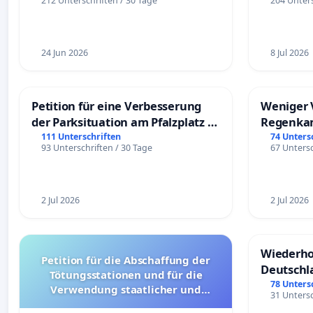
212 Unterschriften / 30 Tage
204 Unters
24 Jun 2026
8 Jul 2026
Petition für eine Verbesserung
Weniger 
der Parksituation am Pfalzplatz in
Regenka
Mannheim
111 Unterschriften
74 Unters
93 Unterschriften / 30 Tage
67 Untersc
2 Jul 2026
2 Jul 2026
Wiederho
Petition für die Abschaffung der
Deutschl
Tötungsstationen und für die
78 Unters
Verwendung staatlicher und
31 Untersc
kommunaler Mittel zur Prävention