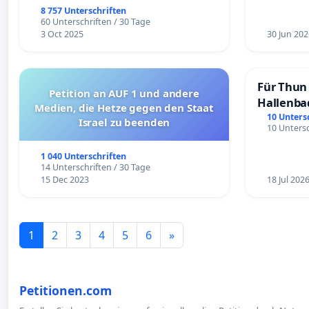
8 757 Unterschriften
60 Unterschriften / 30 Tage
3 Oct 2025
30 Jun 202
Für Thun 
Petition an AUF 1 und andere
Hallenba
Medien, die Hetze gegen den Staat
schaffen
10 Unters
Israel zu beenden
10 Untersc
1 040 Unterschriften
14 Unterschriften / 30 Tage
15 Dec 2023
18 Jul 202
1
2
3
4
5
6
»
Petitionen.com