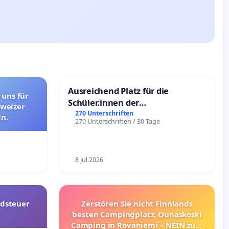
Ausreichend Platz für die
 uns für
Schüler.innen der
hweizer
Schönbergschule
270 Unterschriften
n.
270 Unterschriften / 30 Tage
8 Jul 2026
dsteuer
Zerstören Sie nicht Finnlands
besten Campingplatz, Ounaskoski
Camping in Rovaniemi – NEIN zum