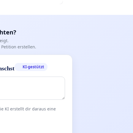
chten?
igt.
Petition erstellen.
KI-gestützt
nschst
 KI erstellt dir daraus eine