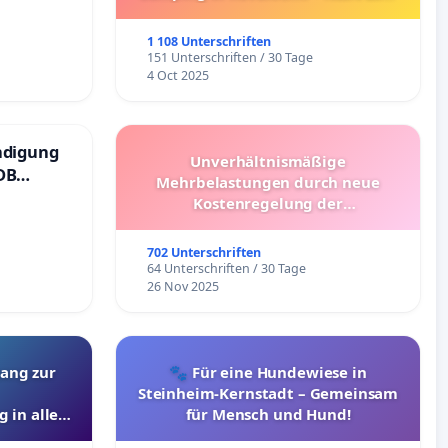
Umzug!
1 108 Unterschriften
151 Unterschriften / 30 Tage
4 Oct 2025
ndigung
Unverhältnismäßige
DB
Mehrbelastungen durch neue
Kostenregelung der
Schülerbeförderung – Bitte um
Überprüfung und Alternativen
702 Unterschriften
64 Unterschriften / 30 Tage
26 Nov 2025
ang zur
🐾 Für eine Hundewiese in
Steinheim-Kernstadt – Gemeinsam
 in allen
für Mensch und Hund!