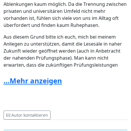
Ablenkungen kaum möglich. Da die Trennung zwischen
privaten und universitären Umfeld nicht mehr
vorhanden ist, fühlen sich viele von uns im Alltag oft
überfordert und finden kaum Ruhephasen.
Aus diesem Grund bitte ich euch, mich bei meinem
Anliegen zu unterstützen, damit die Lesesäle in naher
Zukunft wieder geöffnet werden (auch in Anbetracht
der nahenden Prüfungsphase). Man kann nicht
erwarten, dass die zukünftigen Prüfungsleistungen
diesselben sind, wenn uns die Möglichkeiten für einen
guten Lernrhythmus und ein ruhiges Lernumfeld
...Mehr anzeigen
genommen werden!
Mit einem Blick auf die bisherigen Hygienekonzepte
(Mund- und Nasenschutz am Arbeitsplatz und
ausreichend Abstand) ist meiner Meinung das Risiko
Autor kontaktieren
einer Ansteckung sehr gering. Da vor allem in den
letzten Wochen max. 20 Studierende in einem Lesesaal