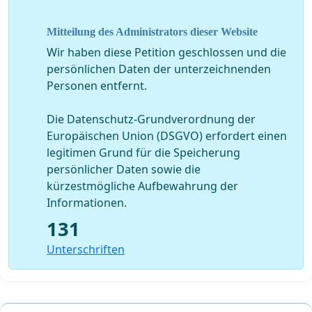
saßen, in dem normalerweise Platz für 200 Personen
wäre, sehe ich die aktuelle Schließung unbegründet.
Mitteilung des Administrators dieser Website
Deshalb würde ich mich sehr freuen, wenn ihr mein
Wir haben diese Petition geschlossen und die
Anliegen mit eurer Unterschrift unterstützt! Für ein
persönlichen Daten der unterzeichnenden
besseres Lernumfeld und einen Alltag mit Struktur!
Personen entfernt.
Mein Ziel ist es, mit ausreichend Unterschriften die
Die Datenschutz-Grundverordnung der
Petition an die bayerische Staatsregierung
Europäischen Union (DSGVO) erfordert einen
weiterzuleiten, damit dieses Thema aufgegriffen wird -
legitimen Grund für die Speicherung
in der Hoffnung, eine Änderung zu bewirken! Jede
persönlicher Daten sowie die
Stimme zählt :-)
kürzestmögliche Aufbewahrung der
Informationen.
131
Unterschriften