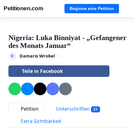
Petitionen.com
Beginne eine Petition
Nigeria: Luka Binniyat - „Gefangener
des Monats Januar“
Damaris Wrobel
·
D
Teile in Facebook
Petition
Unterschriften
21
Extra Sichtbarkeit