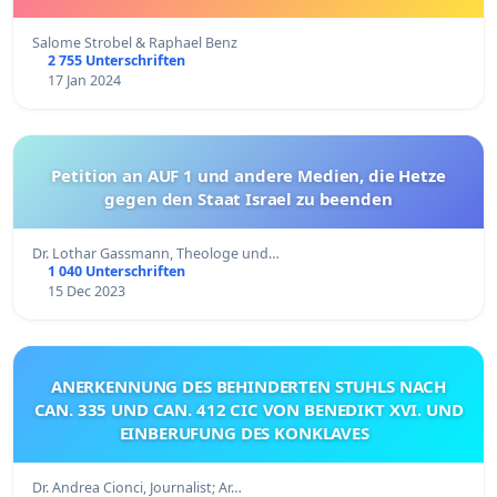
Salome Strobel & Raphael Benz
2 755 Unterschriften
17 Jan 2024
Petition an AUF 1 und andere Medien, die Hetze
gegen den Staat Israel zu beenden
Dr. Lothar Gassmann, Theologe und…
1 040 Unterschriften
15 Dec 2023
ANERKENNUNG DES BEHINDERTEN STUHLS NACH
CAN. 335 UND CAN. 412 CIC VON BENEDIKT XVI. UND
EINBERUFUNG DES KONKLAVES
Dr. Andrea Cionci, Journalist; Ar…