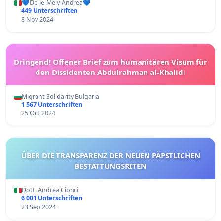
💙De-Je-Mely-Andrea💙
449 Unterschriften
8 Nov 2024
Dringend! Offener Brief zum humanitären Visum für
den Dissidenten Abdulrahman al-Khalidi
Migrant Solidarity Bulgaria
1 567 Unterschriften
25 Oct 2024
ÜBER DIE TRANSPARENZ DER NEUEN PÄPSTLICHEN
BESTATTUNGSRITEN
Dott. Andrea Cionci
6 001 Unterschriften
23 Sep 2024