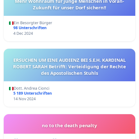
Mehr Wohnraum für junge Menschen in Vöran-
Zukunft für unser Dorf sichern!!
Ein Besorgter Bürger
98 Unterschriften
4 Dec 2024
ERSUCHEN UM EINE AUDIENZ BEI S.E.H. KARDINAL
ROBERT SARAH Betrifft: Verteidigung der Rechte
des Apostolischen Stuhls
Dott. Andrea Cionci
5 189 Unterschriften
14 Nov 2024
no to the death penalty