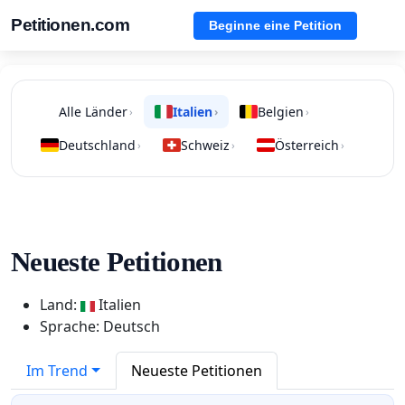
Petitionen.com
Beginne eine Petition
Alle Länder
Italien
Belgien
›
›
›
Deutschland
Schweiz
Österreich
›
›
›
Neueste Petitionen
Land:
Italien
Sprache: Deutsch
Im Trend
Neueste Petitionen