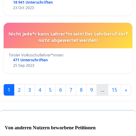
18 941 Unterschriften
23 Oct 2023
Nicht jede*r kann Lehrer*in sein! Der Lehrberuf darf
nicht abgewertet werden!
Tiroler Volksschullehrer*innen
471 Unterschriften
25 Sep 2023
1
2
3
4
5
6
7
8
9
...
15
»
Von anderen Nutzern beworbene Petitionen