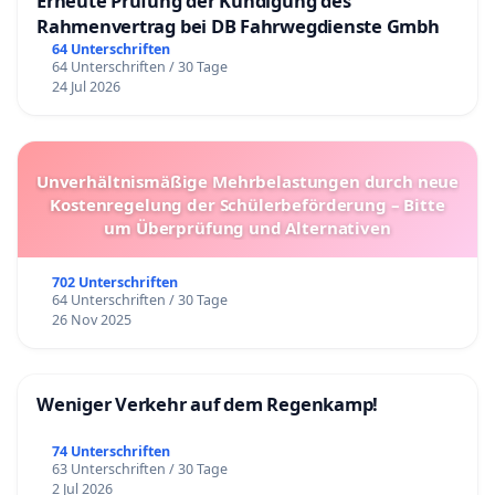
Erneute Prüfung der Kündigung des
verlängert und das erscheint uns grob
Rahmenvertrag bei DB Fahrwegdienste Gmbh
wettbewerbsverzerrend und unfair. Einige
64 Unterschriften
64 Unterschriften / 30 Tage
Mannschaften haben keine Möglichkeit mehr, in
24 Jul 2026
den Wettbewerb einzugreifen. Für andere Teams
ist die Saison sportlich gelaufen bei möglicherweise
nachlassender Motivation und Leistungsstärke.
Unverhältnismäßige Mehrbelastungen durch neue
Kostenregelung der Schülerbeförderung – Bitte
um Überprüfung und Alternativen
TOP 5: Gültig für alle Ligen: Ein geregelter
702 Unterschriften
Trainingsbetrieb war und ist aufgrund von
64 Unterschriften / 30 Tage
26 Nov 2025
ständiger Quarantänen und Krankheit spätestens
ab Februar 2022 nur noch sehr eingeschränkt oder
gar nicht möglich gewesen. Das Verletzungsrisiko
Weniger Verkehr auf dem Regenkamp!
ist ferner enorm gestiegen mit zusätzlichen
74 Unterschriften
Ausfallzeiten. Spiele wurden immer wieder
63 Unterschriften / 30 Tage
abgesagt, Teams traten sogar aufgrund der Lage
2 Jul 2026