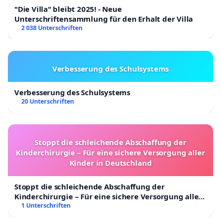
"Die Villa" bleibt 2025! - Neue
Staffeleinteilungen für die kommende Saison und
Unterschriftensammlung für den Erhalt der Villa
damit verbunden eine Reduzierung der Spieltage.
2 038 Unterschriften
Damit sollen die bestmöglichen Voraussetzungen
geschaffen werden, eine Spielzeit unter den zu
erwartenden erschwerten Bedingungen unter
Verbesserung des Schulsystems
einem möglichen anhaltenden Einfluss der
Verbesserung des Schulsystems
Covid19-Pandemie durchzuführen.“
20 Unterschriften
Diese erschwerten Bedingungen sind nun massivst
Stoppt die schleichende Abschaffung der
eingetreten.
Kinderchirurgie – Für eine sichere Versorgung aller
Kinder in Deutschland
Stoppt die schleichende Abschaffung der
Ferner heißt es:
Kinderchirurgie – Für eine sichere Versorgung aller
Kinder in Deutschland
1 Unterschriften
„Mit der vorgeschlagenen Staffelteilung reduziert