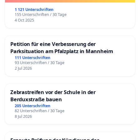
April auch noch können. Das alles steht dem
1 121 Unterschriften
155 Unterschriften / 30 Tage
Gleichheitsgrundsatz und dem fairen Wettbewerb
4 Oct 2025
entgegen.
Petition für eine Verbesserung der
Parksituation am Pfalzplatz in Mannheim
TOP 4: Gültig für alle Ligen: Eine Verlängerung der
111 Unterschriften
Saison konnte bis vor der Coronazeit nur in
93 Unterschriften / 30 Tage
2 Jul 2026
absoluten Ausnahmefällen genehmigt werden und
das hat gute Gründe. In allen Sportarten werden im
Regelfall die letzten (zwei) Spieltage parallel
Zebrastreifen vor der Schule in der
ausgetragen, um einer unfairen
Berduxstraße bauen
Wettbewerbsverzerrung vorzubeugen.
205 Unterschriften
82 Unterschriften / 30 Tage
8 Jul 2026
Diesmal wird die Saison um ein, zwei, drei oder vier
Wochen (Fallbeispiel: in der 3. Liga West der
Frauen/Abstiegsrunde gleich um 4 Wochen)