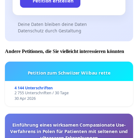
Petition erstellen
niemals passieren!
Deine Daten bleiben deine Daten
Datenschutz durch Gestaltung
TOP 2: Dies gilt für alle 3. Ligen (Frauen/Männer)
und Regionalligen (Frauen und Männer) In den
weiteren DVV-Bestimmungen zur 3. Liga und den
Andere Petitionen, die Sie vielleicht interessieren könnten
Regionalligen heißt es außerdem - und das sehen
wir als erfüllt an, insbesondere die Punkte a, b, c:
Petition zum Schwiizer Wiibau rette
4 144 Unterschriften
Im Falle
2 755 Unterschriften / 30 Tage
30 Apr 2026
a. eines erheblichen Einflusses der Pandemie auf
den Ablauf des Spielplans,
Einführung eines wirksamen Compassionate Use-
b. des pandemie-bedingten Ausfalls von
Verfahrens in Polen für Patienten mit seltenen und
Begegnungen nicht nur einzelner Mannschaften,
ultrararen Erkrankungen