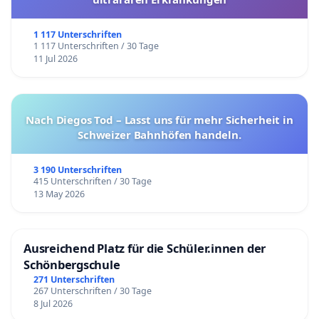
c. von erheblichen Auswirkungen von pandemie-
1 117 Unterschriften
1 117 Unterschriften / 30 Tage
bedingten Unterbrechungen beim Ablauf des
11 Jul 2026
Spielplans von nicht nur einzelnen Mannschaften
d. des pandemie-bedingten Abbruchs der
Spielrunde
Nach Diegos Tod – Lasst uns für mehr Sicherheit in
Schweizer Bahnhöfen handeln.
e. oder anderer unvorhersehbarer Einwirkungen
auf den Ablauf
3 190 Unterschriften
415 Unterschriften / 30 Tage
13 May 2026
bleibt eine von den Sätzen 1 und 2 abweichende
Regelung durch das Präsidium auf Vorschlag des
Bundesspielausschusses vorbehalten.
Ausreichend Platz für die Schüler.innen der
Schönbergschule
271 Unterschriften
267 Unterschriften / 30 Tage
TOP 3: Hier beziehen wir uns erneut auf die 3. Liga
8 Jul 2026