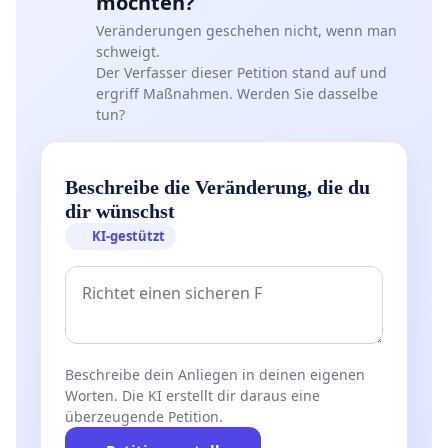
möchten?
im Spielplan vorgesehen). Manche Mannschaften
Veränderungen geschehen nicht, wenn man
sind nach dem Termin (Ostern) gar nicht mehr
schweigt.
Der Verfasser dieser Petition stand auf und
komplett aufgrund von Urlauben,
ergriff Maßnahmen. Werden Sie dasselbe
Studienortwechseln etc. So entsteht (aus unserer
tun?
Sicht) eine unfaire Wettbewerbsverzerrung.
Es handelt sich darüber hinaus um ambitionierte
Beschreibe die Veränderung, die du
Amateursportler mit einem erhöhten Aufwand von
dir wünschst
dreimal Training plus Spiel pro Woche, für die
KI-gestützt
irgendwann mal die Saison zu Ende gehen sollte.
An der Stelle sei ein Seitenblick gestattet: Man stelle
Beschreibe dein Anliegen in deinen eigenen
sich vor, die Fußball-Bundesliga würde ihre Saison
Worten. Die KI erstellt dir daraus eine
um vier Wochen verlängern und dabei mit der
überzeugende Petition.
Fußball-Weltmeisterschaft kollidieren!? Das würde