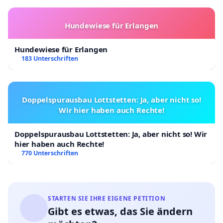
sich die Zahl der erforderlichen Spieltage. Dadurch
wird es möglich, erst im Oktober 2021 die Spielzeit
Hundewiese für Erlangen
für DL und RL zu beginnen und spätestens Anfang
Hundewiese für Erlangen
April 2022 bei einem hoffentlich
183 Unterschriften
unterbrechungsfreien Verlauf die Spielzeit
2021/2022 zu beenden. Außerdem werden dadurch
zusätzliche Reservespieltage frei, an denen Spiele,
Doppelspurausbau Lottstetten: Ja, aber nicht so!
die aufgrund behördlicher Maßnahmen verlegt
Wir hier haben auch Rechte!
werden müssen, nachgeholt werden könnten.“
Doppelspurausbau Lottstetten: Ja, aber nicht so! Wir
hier haben auch Rechte!
770 Unterschriften
Eine Verlängerung der Saison gleich um vier
Wochen wie beim Fallbeispiel der 3. Liga West der
Frauen (Abstiegsrunde) haben die o.g.
STARTEN SIE IHRE EIGENE PETITION
Bestimmungen demnach nicht vorgesehen, hier ist
Gibt es etwas, das Sie ändern
die Rede von Saisonende Anfang April (9./10.4. wie