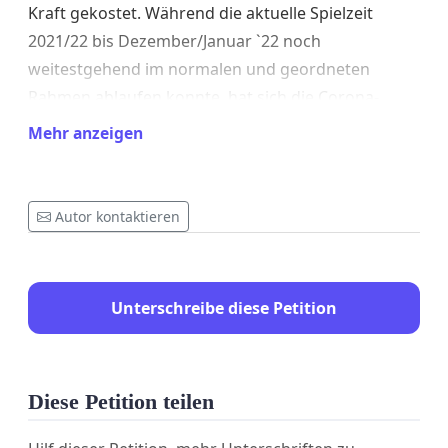
Kraft gekostet. Während die aktuelle Spielzeit
2021/22 bis Dezember/Januar `22 noch
weitestgehend im normalen und geordneten
Rahmen ablaufen konnte, hat sich die Corona-
Situation für sämtliche Teams im Februar und März
Mehr anzeigen
`22 drastisch verschärft.
Autor kontaktieren
Deshalb fordern/beantragen/wünschen wir, dass
die Saison 2021/22 nicht gewertet wird und alle
Mannschaften auch in der kommenden Saison
Unterschreibe diese Petition
2022/23 in derselben Spielklasse an den Start
gehen können wie bisher.
Diese Petition teilen
Angesichts der unten aufgeführten Punkte kann