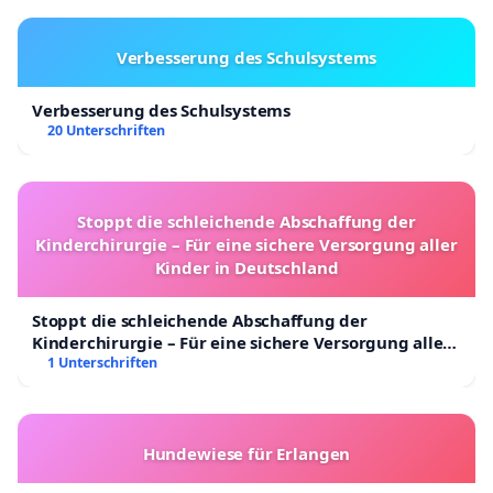
Verbesserung des Schulsystems
Verbesserung des Schulsystems
20 Unterschriften
Stoppt die schleichende Abschaffung der
Kinderchirurgie – Für eine sichere Versorgung aller
Kinder in Deutschland
Stoppt die schleichende Abschaffung der
Kinderchirurgie – Für eine sichere Versorgung aller
Kinder in Deutschland
1 Unterschriften
Hundewiese für Erlangen