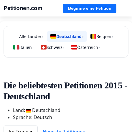
Petitionen.com
Beginne eine Petition
Alle Länder
Deutschland
Belgien
›
›
›
Italien
Schweiz
Österreich
›
›
›
Die beliebtesten Petitionen 2015 -
Deutschland
Land:
Deutschland
Sprache: Deutsch
Im Trend
Neueste Petitionen