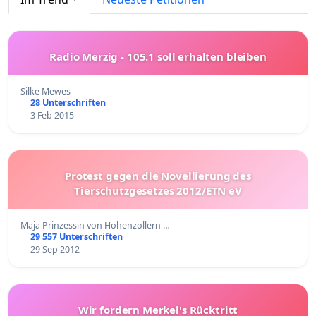
Radio Merzig - 105.1 soll erhalten bleiben
Silke Mewes
28 Unterschriften
3 Feb 2015
Protest gegen die Novellierung des
Tierschutzgesetzes 2012/ETN eV
Maja Prinzessin von Hohenzollern …
29 557 Unterschriften
29 Sep 2012
Wir fordern Merkel's Rücktritt