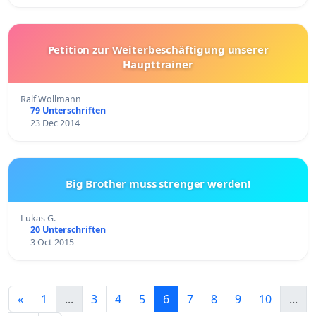
Petition zur Weiterbeschäftigung unserer
Haupttrainer
Ralf Wollmann
79 Unterschriften
23 Dec 2014
Big Brother muss strenger werden!
Lukas G.
20 Unterschriften
3 Oct 2015
«
1
...
3
4
5
6
7
8
9
10
...