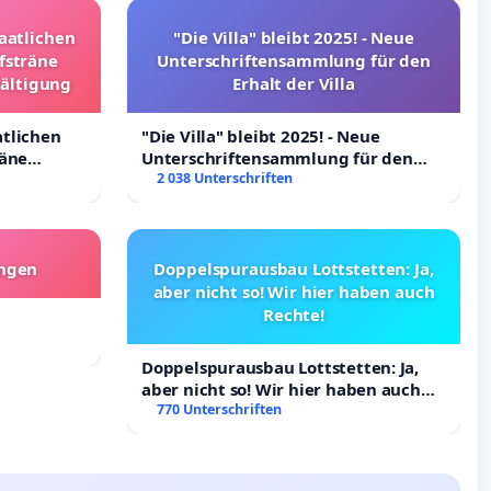
taatlichen
"Die Villa" bleibt 2025! - Neue
fsträne
Unterschriftensammlung für den
wältigung
Erhalt der Villa
atlichen
"Die Villa" bleibt 2025! - Neue
räne
Unterschriftensammlung für den
ltigung
Erhalt der Villa
2 038 Unterschriften
angen
Doppelspurausbau Lottstetten: Ja,
aber nicht so! Wir hier haben auch
Rechte!
Doppelspurausbau Lottstetten: Ja,
aber nicht so! Wir hier haben auch
Rechte!
770 Unterschriften