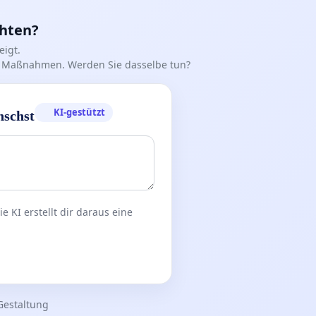
chten?
igt.
iff Maßnahmen. Werden Sie dasselbe tun?
KI-gestützt
nschst
 KI erstellt dir daraus eine
Gestaltung