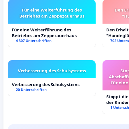
Für eine Weiterführung des
Den Er
Betriebes am Zeppezauerhaus
"Hu
Für eine Weiterführung des
Den Erhal
Betriebes am Zeppezauerhaus
"Hundeglüc
4 307 Unterschriften
702 Unters
Verbesserung des Schulsystems
Sto
Abschaff
Für eine
Verbesserung des Schulsystems
Ki
20 Unterschriften
Stoppt die
der Kinder
sichere Ve
1 Untersch
Deutschla