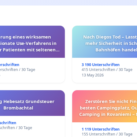
hrung eines wirksamen
Nach Diegos Tod – Lasst
onate Use-Verfahrens in
mehr Sicherheit in Sc
r Patienten mit seltenen
Bahnhöfen handel
trararen Erkrankungen
erschriften
3 190 Unterschriften
rschriften / 30 Tage
415 Unterschriften / 30 Tage
6
13 May 2026
g Hebesatz Grundsteuer
Zerstören Sie nicht Fi
Brombachtal
besten Campingplatz, O
Camping in Rovaniemi –
Umzug!
schriften
chriften / 30 Tage
1 119 Unterschriften
155 Unterschriften / 30 Tage