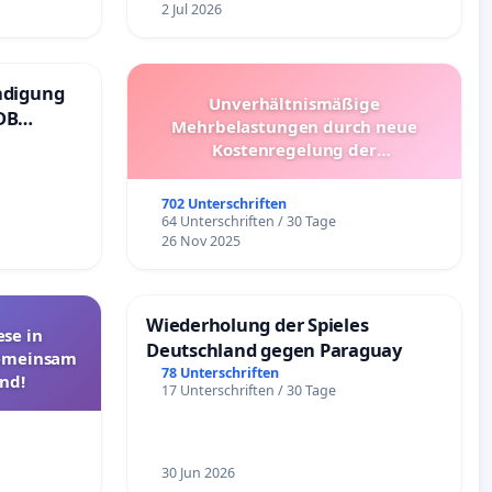
2 Jul 2026
ndigung
Unverhältnismäßige
DB
Mehrbelastungen durch neue
Kostenregelung der
Schülerbeförderung – Bitte um
Überprüfung und Alternativen
702 Unterschriften
64 Unterschriften / 30 Tage
26 Nov 2025
Wiederholung der Spieles
se in
Deutschland gegen Paraguay
Gemeinsam
78 Unterschriften
nd!
17 Unterschriften / 30 Tage
30 Jun 2026