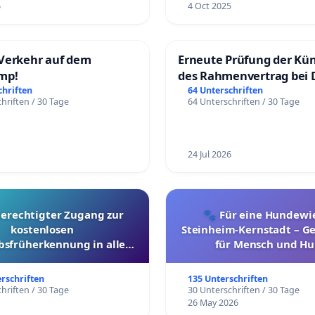
6
4 Oct 2025
Verkehr auf dem
Erneute Prüfung der Kü
mp!
des Rahmenvertrag bei 
Fahrwegdienste Gmbh
chriften
64 Unterschriften
hriften / 30 Tage
64 Unterschriften / 30 Tage
24 Jul 2026
berechtigter Zugang zur
🐾 Für eine Hundewie
kostenlosen
Steinheim-Kernstadt – 
bsfrüherkennung in allen
für Mensch und Hu
Kantonen
erschriften
135 Unterschriften
hriften / 30 Tage
30 Unterschriften / 30 Tage
26 May 2026