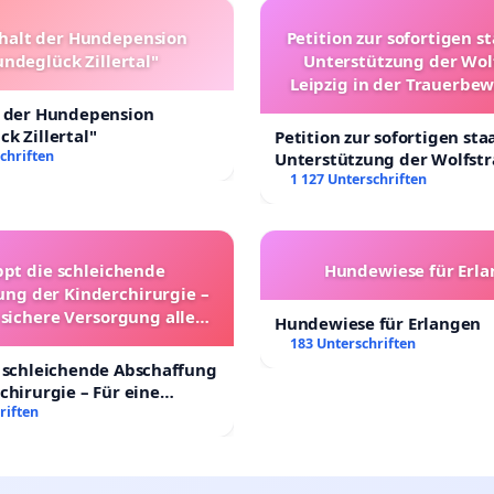
halt der Hundepension
Petition zur sofortigen s
ndeglück Zillertal"
Unterstützung der Wol
Leipzig in der Trauerbe
t der Hundepension
k Zillertal"
Petition zur sofortigen sta
chriften
Unterstützung der Wolfst
Leipzig in der Trauerbewä
1 127 Unterschriften
ppt die schleichende
Hundewiese für Erl
ung der Kinderchirurgie –
 sichere Versorgung aller
Hundewiese für Erlangen
nder in Deutschland
183 Unterschriften
 schleichende Abschaffung
chirurgie – Für eine
rsorgung aller Kinder in
riften
nd