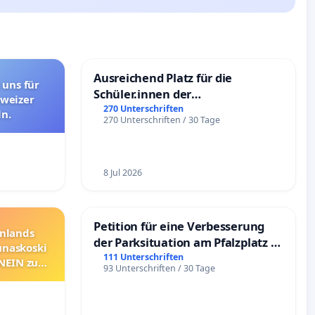
Ausreichend Platz für die
 uns für
Schüler.innen der
hweizer
Schönbergschule
270 Unterschriften
n.
270 Unterschriften / 30 Tage
8 Jul 2026
Petition für eine Verbesserung
nnlands
der Parksituation am Pfalzplatz in
unaskoski
Mannheim
111 Unterschriften
 NEIN zum
93 Unterschriften / 30 Tage