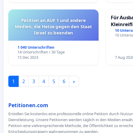
Für Ausb
Petition an AUF 1 und andere
Kleinreif
Medien, die Hetze gegen den Staat
10 Unters
Israel zu beenden
10 Untersc
1 040 Unterschriften
14 Unterschriften / 30 Tage
15 Dec 2023
7 Aug 202
1
2
3
4
5
6
»
Petitionen.com
Erstellen Sie kostenlos eine professionelle online Petition durch Nutz
Dienstleistung. Unsere Petitionen werden täglich in den Medien erwähn
Petition eine vielversprechende Methode, die Öffentlichkeit zu erreic
Entscheidungsträgern wahrgenommen zu werden.