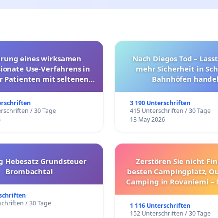
hrung eines wirksamen
Nach Diegos Tod – Lasst
onate Use-Verfahrens in
mehr Sicherheit in Sc
r Patienten mit seltenen
Bahnhöfen handel
trararen Erkrankungen
erschriften
3 190 Unterschriften
rschriften / 30 Tage
415 Unterschriften / 30 Tage
6
13 May 2026
g Hebesatz Grundsteuer
Zerstören Sie nicht Fi
Brombachtal
besten Campingplatz, O
Camping in Rovaniemi –
Umzug!
schriften
chriften / 30 Tage
1 116 Unterschriften
152 Unterschriften / 30 Tage