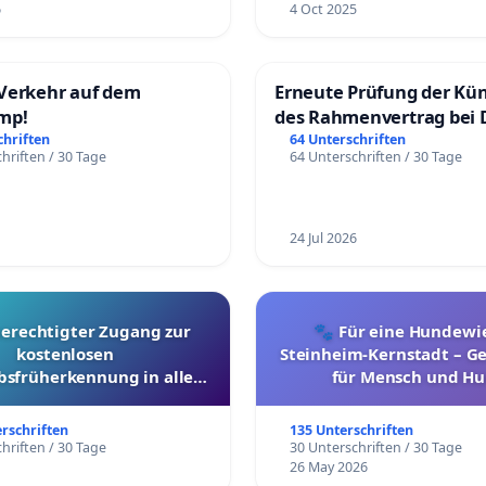
6
4 Oct 2025
Verkehr auf dem
Erneute Prüfung der Kü
mp!
des Rahmenvertrag bei 
Fahrwegdienste Gmbh
chriften
64 Unterschriften
hriften / 30 Tage
64 Unterschriften / 30 Tage
24 Jul 2026
berechtigter Zugang zur
🐾 Für eine Hundewie
kostenlosen
Steinheim-Kernstadt – 
bsfrüherkennung in allen
für Mensch und Hu
Kantonen
erschriften
135 Unterschriften
hriften / 30 Tage
30 Unterschriften / 30 Tage
26 May 2026