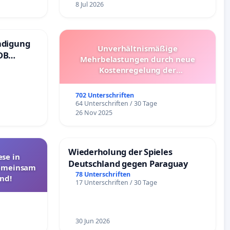
8 Jul 2026
ndigung
Unverhältnismäßige
DB
Mehrbelastungen durch neue
Kostenregelung der
Schülerbeförderung – Bitte um
Überprüfung und Alternativen
702 Unterschriften
64 Unterschriften / 30 Tage
26 Nov 2025
Wiederholung der Spieles
se in
Deutschland gegen Paraguay
Gemeinsam
78 Unterschriften
nd!
17 Unterschriften / 30 Tage
30 Jun 2026