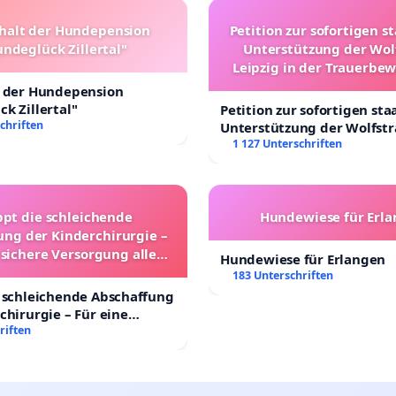
halt der Hundepension
Petition zur sofortigen s
ndeglück Zillertal"
Unterstützung der Wol
Leipzig in der Trauerbe
t der Hundepension
k Zillertal"
Petition zur sofortigen sta
chriften
Unterstützung der Wolfst
Leipzig in der Trauerbewä
1 127 Unterschriften
ppt die schleichende
Hundewiese für Erl
ung der Kinderchirurgie –
 sichere Versorgung aller
Hundewiese für Erlangen
nder in Deutschland
183 Unterschriften
 schleichende Abschaffung
chirurgie – Für eine
rsorgung aller Kinder in
riften
nd