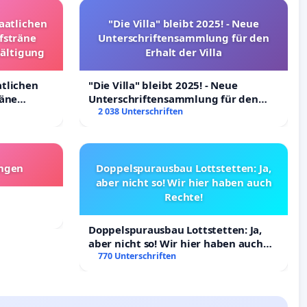
taatlichen
"Die Villa" bleibt 2025! - Neue
fsträne
Unterschriftensammlung für den
wältigung
Erhalt der Villa
atlichen
"Die Villa" bleibt 2025! - Neue
räne
Unterschriftensammlung für den
ltigung
Erhalt der Villa
2 038 Unterschriften
angen
Doppelspurausbau Lottstetten: Ja,
aber nicht so! Wir hier haben auch
Rechte!
Doppelspurausbau Lottstetten: Ja,
aber nicht so! Wir hier haben auch
Rechte!
770 Unterschriften