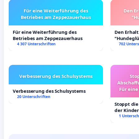
Für eine Weiterführung des
Den Er
Betriebes am Zeppezauerhaus
"Hu
Für eine Weiterführung des
Den Erhal
Betriebes am Zeppezauerhaus
"Hundeglüc
4 307 Unterschriften
702 Unters
Verbesserung des Schulsystems
Sto
Abschaff
Für eine
Verbesserung des Schulsystems
Ki
20 Unterschriften
Stoppt die
der Kinder
sichere Ve
1 Untersch
Deutschla