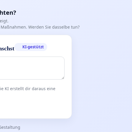
chten?
igt.
iff Maßnahmen. Werden Sie dasselbe tun?
KI-gestützt
nschst
 KI erstellt dir daraus eine
Gestaltung