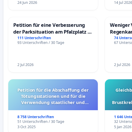
24 Jun 2026
14 Jul 202
Petition für eine Verbesserung
Weniger 
der Parksituation am Pfalzplatz in
Regenka
Mannheim
111 Unterschriften
74 Unters
93 Unterschriften / 30 Tage
67 Untersc
2 Jul 2026
2 Jul 2026
Petition für die Abschaffung der
Gleich
Tötungsstationen und für die
Verwendung staatlicher und
Brustkre
kommunaler Mittel zur Prävention
8 758 Unterschriften
1 646 Unt
51 Unterschriften / 30 Tage
32 Untersc
3 Oct 2025
5 Jan 2026