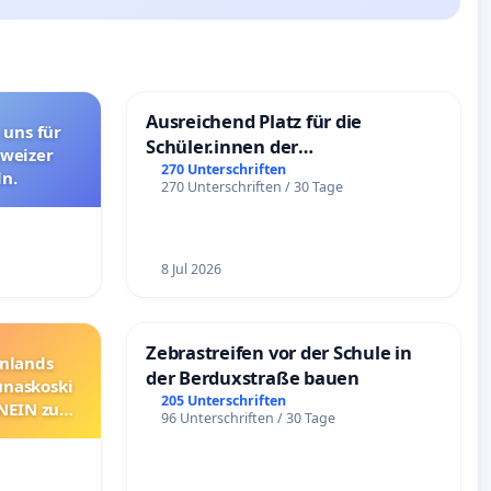
Ausreichend Platz für die
 uns für
Schüler.innen der
hweizer
Schönbergschule
270 Unterschriften
n.
270 Unterschriften / 30 Tage
8 Jul 2026
Zebrastreifen vor der Schule in
nnlands
der Berduxstraße bauen
unaskoski
205 Unterschriften
 NEIN zum
96 Unterschriften / 30 Tage