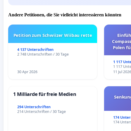
Andere Petitionen, die Sie vielleicht interessieren könnten
Petition zum Schwiizer Wiibau rette
Einfü
Compassi
Polen fü
4 137 Unterschriften
und ul
2 748 Unterschriften / 30 Tage
1 117 Unt
1 117 Unte
30 Apr 2026
11 Jul 202
1 Milliarde für freie Medien
Senkun
294 Unterschriften
214 Unterschriften / 30 Tage
174 Unter
174 Unters