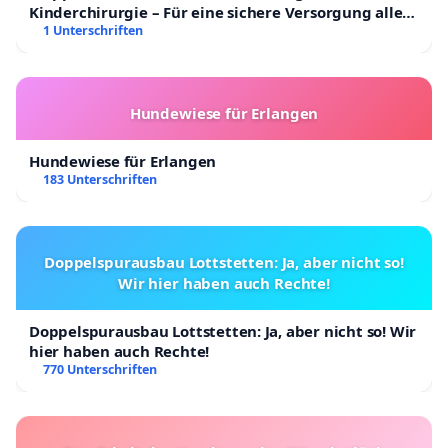
Kinderchirurgie – Für eine sichere Versorgung aller
aufgrund der Abstandsgrenze zu einer wilden
Kinder in Deutschland
1 Unterschriften
Wiese die als Überflutungsgebiet dient...?!?
Weil der Inhaber der Wiese der nicht dort wohnt
möchte, das der Laden um drei Meter verschoben
Hundewiese für Erlangen
wird...?!?
Bitte helft uns mit dieser Petition und wir können
Hundewiese für Erlangen
183 Unterschriften
weiter die Region mit geilen Burgern versorgen -
euer BURGERINO TEAM
Doppelspurausbau Lottstetten: Ja, aber nicht so!
Wir hier haben auch Rechte!
Doppelspurausbau Lottstetten: Ja, aber nicht so! Wir
hier haben auch Rechte!
770 Unterschriften