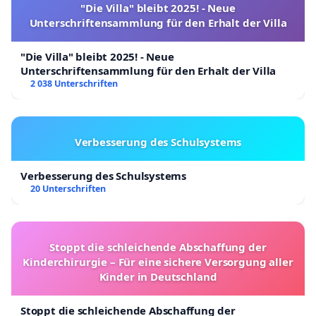
"Die Villa" bleibt 2025! - Neue
Unterschriftensammlung für den Erhalt der Villa
"Die Villa" bleibt 2025! - Neue
Unterschriftensammlung für den Erhalt der Villa
2 038 Unterschriften
Verbesserung des Schulsystems
Ich habe seit 2016 Alles in dieses Projekt investiert
Verbesserung des Schulsystems
und den Umsatz jedes Jahr erhöht, keine Auflagen
20 Unterschriften
vom Amt - kein Corona – keine privaten
Hindernisse konnten mich und mein Team
aufhalten. Dazu der gute Support meiner treuen
Stoppt die schleichende Abschaffung der
Kinderchirurgie – Für eine sichere Versorgung aller
Kunden und die Unterstützung einiger super
Kinder in Deutschland
Mitmenschen hier im Umfeld.
Das Alles soll nun in Frage gestellt werden
Stoppt die schleichende Abschaffung der