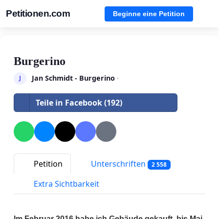
Petitionen.com
Beginne eine Petition
Burgerino
Jan Schmidt - Burgerino
·
J
Teile in Facebook (192)
Petition
Unterschriften
2 558
Extra Sichtbarkeit
Im Februar 2016 habe ich Gebäude gekauft, bis Mai