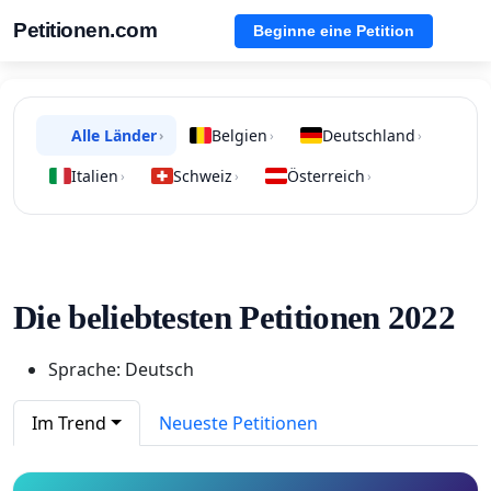
Petitionen.com
Beginne eine Petition
Alle Länder
Belgien
Deutschland
›
›
›
Italien
Schweiz
Österreich
›
›
›
Die beliebtesten Petitionen 2022
Sprache: Deutsch
Im Trend
Neueste Petitionen