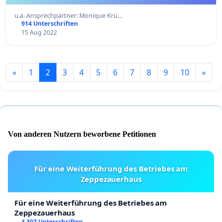
u.a. Ansprechpartner: Monique Krü…
914 Unterschriften
15 Aug 2022
«
1
2
3
4
5
6
7
8
9
10
»
Von anderen Nutzern beworbene Petitionen
Für eine Weiterführung des Betriebes am
Zeppezauerhaus
Für eine Weiterführung des Betriebes am
Zeppezauerhaus
4 307 Unterschriften