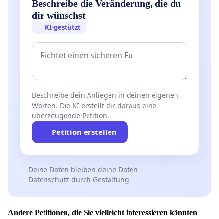
Beschreibe die Veränderung, die du
sicher möglich.
dir wünschst
KI-gestützt
Andreas Schäfer:
Ich erlebe jeden Morgen, wie es bei der Querung der
Wiltbergstraße
zu gefährlichen Situationen kommt, die
mehrere Ursachen haben: Kinder stehen aus Platzmangel
(kein Gehweg) dicht am Fahrbahnrand vor den Autos.
Beschreibe dein Anliegen in deinen eigenen
Fahrzeuge fahren in Richtung Ortseingang mit überhöhter
Worten. Die KI erstellt dir daraus eine
Geschwindigkeit. Fahrzeuge werden aus- und eingeparkt
überzeugende Petition.
und nachfolgende Fahrzeuge starten Überholmanöver, was
Petition erstellen
zu unübersichtlichen Verkehrssituationen führt. Insgesamt
empfinde ich die Situation als unbefriedigend und würde
gerne zusammen mit Experten der Verkehrsplanung
Möglichkeiten erörtern (Fußgängerüberweg, Gehweg, etc.)
Deine Daten bleiben deine Daten
Datenschutz durch Gestaltung
Andere Petitionen, die Sie vielleicht interessieren könnten