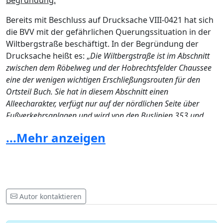
Bereits mit Beschluss auf Drucksache VIII-0421 hat sich
die BVV mit der gefährlichen
Querungssituation
in der
Wiltbergstraße
beschäftigt. In der Begründung der
Drucksache heißt es: „
Die
Wiltbergstraße
ist im Abschnitt
zwischen dem
Röbelweg
und der
Hobrechtsfelder
Chaussee
eine der wenigen wichtigen Erschließungsrouten für den
Ortsteil Buch. Sie hat in diesem Abschnitt einen
Alleecharakter, verfügt nur auf der nördlichen Seite über
Fußverkehrsanlagen und wird von den Buslinien 353 und
259 befahren. Auf Höhe der Hausnummer 99 befinden sich
...Mehr anzeigen
auf der südlichen Seite Wohngebäude und auf der
nördlichen Seite ein Zugang in das Ludwig- Hoffmann-
Quartier mit zahlreichen Wohnungen,
Bildungseinrichtungen, Schulen und Kindertagesstätten.
Gerade in den Spitzenverkehrszeiten kommt es an dieser
Autor kontaktieren
Stelle immer wieder zu gefährlichen Begegnungen zwischen
Fußgängern, die die
Wiltbergstraße
queren möchten und
dem fließenden bzw. ruhenden Verkehr. Dies ist