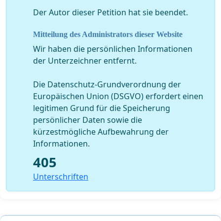
insbesondere auch dadurch bedingt, dass die angeordnete
Der Autor dieser Petition hat sie beendet.
-1
zulässige Höchstgeschwindigkeit von 30 kmh
häufig
überschritten wird, nur einseitig Fußverkehrsanlagen
Mitteilung des Administrators dieser Website
bestehen und die Sichtbeziehungen aufgrund des (teilweise
Wir haben die persönlichen Informationen
rechtswidrigen) ruhenden Verkehrs erheblich beeinträchtigt
der Unterzeichner entfernt.
sind.
Die Aufstellung von sog. Dialog-Displays ist vergleichsweise
Die Datenschutz-Grundverordnung der
schnell und unkompliziert möglich (siehe hierzu auch die
Europäischen Union (DSGVO) erfordert einen
DrS
. „Schulwege sicherer machen - Dialogdisplays
legitimen Grund für die Speicherung
installieren“) und kann die gefahrene Geschwindigkeit
persönlicher Daten sowie die
reduzieren, wie an den bestehenden Standorten zu
kürzestmögliche Aufbewahrung der
beobachten ist. Durch den baulichen Schutz der
Informationen.
vorhandenen Sperrflächen bzw. deren Erweiterung kann ein
405
wichtiger Beitrag zur Verbesserung der Sichtbeziehungen
Unterschriften
geleistet werden. Langfristig sollte auch vor dem
Hintergrund des wachsenden
Querungsaufkommens
durch
die vollständige Belegung der Schulen und die weitere
Entwicklung des Ludwig- Hoffmann- Quartiers die