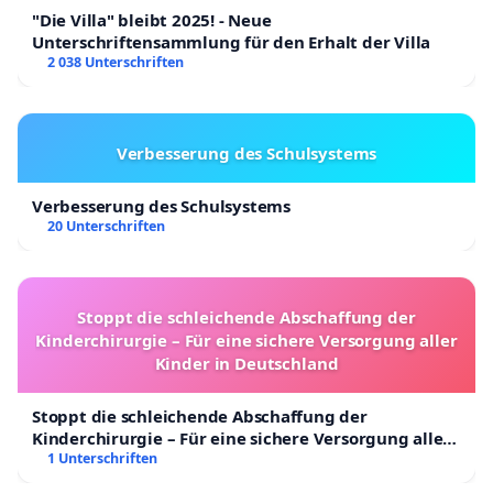
Format für die Übertragung von Fernsehsignalen.
"Die Villa" bleibt 2025! - Neue
Wie der Name schon vermuten lässt, kann man
Unterschriftensammlung für den Erhalt der Villa
2 038 Unterschriften
Ultra HD als Weiterentwicklung des bisherigen HD-
TV-Standards begreifen.
[4] LTE (Long Term Evolution oder auch G4) ist eine
Verbesserung des Schulsystems
Bezeichnung für den Mobilfunkstandard der
Verbesserung des Schulsystems
vierten Generation.
20 Unterschriften
Mit dieser Unterschriftenaktion fordern wir die
Stadt Erlangen auf, den Breitbandausbau im
Ortsteil Dechsendorf durchzuführen und die dafür
Stoppt die schleichende Abschaffung der
Kinderchirurgie – Für eine sichere Versorgung aller
notwendigen Maßnahmen schnellstens zu
Kinder in Deutschland
ergreifen. Selbst das benachbarte Röttenbach
(Landkreis Erl.-Höchstadt) verfügt über 100 Mbit/s
Stoppt die schleichende Abschaffung der
Kinderchirurgie – Für eine sichere Versorgung aller
in den Wohnungen und Häusern.
Kinder in Deutschland
1 Unterschriften
Thorsten Gröpper