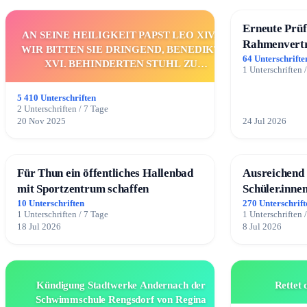
Erneute Prüf
AN SEINE HEILIGKEIT PAPST LEO XIV.:
Rahmenvertr
WIR BITTEN SIE DRINGEND, BENEDIKT
Fahrwegdien
64 Unterschrifte
XVI. BEHINDERTEN STUHL ZU
1 Unterschriften 
ERKLÄREN UND/ODER DAS
ENTSPRECHENDE VERFAHREN
5 410 Unterschriften
EINZULEITEN.
2 Unterschriften / 7 Tage
20 Nov 2025
24 Jul 2026
Für Thun ein öffentliches Hallenbad
Ausreichend 
mit Sportzentrum schaffen
Schüler.inne
10 Unterschriften
270 Unterschrift
1 Unterschriften / 7 Tage
1 Unterschriften 
18 Jul 2026
8 Jul 2026
Kündigung Stadtwerke Andernach der
Rettet 
Schwimmschule Rengsdorf von Regina