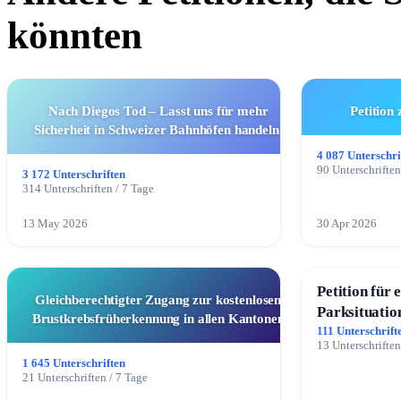
könnten
Nach Diegos Tod – Lasst uns für mehr
Petition
Sicherheit in Schweizer Bahnhöfen handeln.
4 087 Unterschri
90 Unterschriften
3 172 Unterschriften
314 Unterschriften / 7 Tage
13 May 2026
30 Apr 2026
Petition für 
Gleichberechtigter Zugang zur kostenlosen
Parksituatio
Brustkrebsfrüherkennung in allen Kantonen
Mannheim
111 Unterschrift
13 Unterschriften
1 645 Unterschriften
21 Unterschriften / 7 Tage