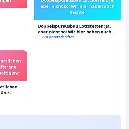
aber nicht so! Wir hier haben auch
Rechte!
Doppelspurausbau Lottstetten: Ja,
aber nicht so! Wir hier haben auch
Rechte!
770 Unterschriften
taatlichen
lfsträne
wältigung
aatlichen
räne
ältigung