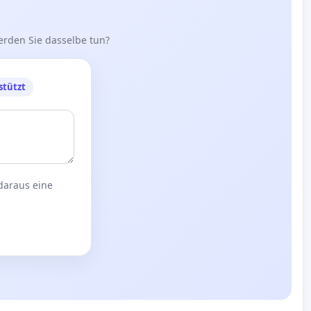
erden Sie dasselbe tun?
stützt
 daraus eine