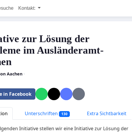
esuche
Kontakt:
iative zur Lösung der
leme im Ausländeramt-
hen
tion Aachen
·
le in Facebook
tion
Unterschriften
Extra Sichtbarkeit
130
lgenden Initiative stellen wir eine Initiative zur Lösung der