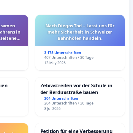
rksamen
Nach Diegos Tod – Lasst uns für
ahrens in
mehr Sicherheit in Schweizer
 seltenen
Bahnhöfen handeln.
nkungen
3 175 Unterschriften
e
407 Unterschriften / 30 Tage
13 May 2026
dien
Zebrastreifen vor der Schule in
der Berduxstraße bauen
204 Unterschriften
204 Unterschriften / 30 Tage
8 Jul 2026
Petition für eine Verbesserung