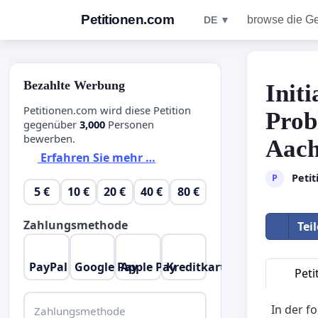
Petitionen.com
browse die G
DE ▼
Bezahlte Werbung
Init
Petitionen.com wird diese Petition
Prob
gegenüber
3,000
Personen
bewerben.
Aac
Erfahren Sie mehr …
Peti
P
5 €
10 €
20 €
40 €
80 €
Zahlungsmethode
Tei
PayPal
Google Pay
Apple Pay
Kreditkarte
Peti
In der fo
Zahlungsmethode