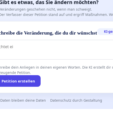
ngen sucht, wird sie finden. Diejenigen, die Hindernisse
Gibt es etwas, das Sie ändern möchten?
werden sie schaffen!
Veränderungen geschehen nicht, wenn man schweigt.
Der Verfasser dieser Petition stand auf und ergriff Maßnahmen. W
en positive Maßnahmen, vage Antworten werden nicht
rt Wir haben diese Initiative gestartet, um auf unser
KI-ge
chreibe die Veränderung, die du dir wünschst
 in der Städte Region Aachen aufmerksam zu machen
eine sofortige Aktion zur Lösung des Problems zu
 Wir wollen positive Aktionen und Umsetzungspläne.
reibe dein Anliegen in deinen eigenen Worten. Die KI erstellt dir
n Migranten*innen aller Nationalitäten
zeugende Petition.
Petition erstellen
n Sie sich der Stimme von Tausenden wie Ihnen an, die
schlossen haben, ein großartiges Leben in Deutschland
 Daten bleiben deine Daten
Datenschutz durch Gestaltung
en und sich hier niederzulassen, nun aber vor Hürden
um rechtmäßig deutsche Staatsbürger*innen zu werden.