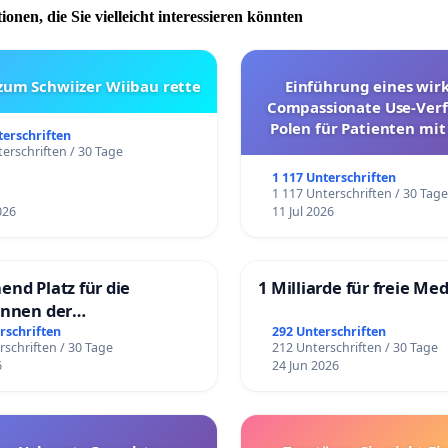
ionen, die Sie vielleicht interessieren könnten
iche Bemerkungen / Verwaltungsgerichtsordnung (VwGO)
 Anspruch aus dem Gesetz ergibt, wonach innerhalb von
aten über einen Antrag entschieden worden sein muss,
 zum Schwiizer Wiibau rette
Einführung eines wi
ine besonderen Umstände vorliegen (§ 75 VwGO).
Compassionate Use-Verf
Polen für Patienten mit
terschriften
und ultrararen Erkra
erschriften / 30 Tage
ttps://www.gesetze-im-internet.de/vwgo/__75.html
1 117 Unterschriften
1 117 Unterschriften / 30 Tag
026
11 Jul 2026
ank
end Platz für die
1 Milliarde für freie Me
ndlichen Grüßen
innen der
rgschule
rschriften
292 Unterschriften
sche Studierende und Berufstätige der StädteRegion
rschriften / 30 Tage
212 Unterschriften / 30 Tage
6
24 Jun 2026