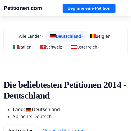
Petitionen.com
Beginne eine Petition
Alle Länder
Deutschland
Belgien
›
›
›
Italien
Schweiz
Österreich
›
›
›
Die beliebtesten Petitionen 2014 -
Deutschland
Land:
Deutschland
Sprache: Deutsch
Im Trend
Neueste Petitionen