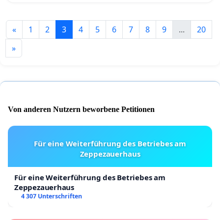
«
1
2
3
4
5
6
7
8
9
...
20
»
Von anderen Nutzern beworbene Petitionen
Für eine Weiterführung des Betriebes am
Zeppezauerhaus
Für eine Weiterführung des Betriebes am
Zeppezauerhaus
4 307 Unterschriften