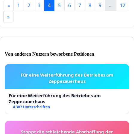
«
1
2
3
4
5
6
7
8
9
...
12
»
Von anderen Nutzern beworbene Petitionen
Für eine Weiterführung des Betriebes am
Zeppezauerhaus
Für eine Weiterführung des Betriebes am
Zeppezauerhaus
4 307 Unterschriften
Stoppt die schleichende Abschaffung der