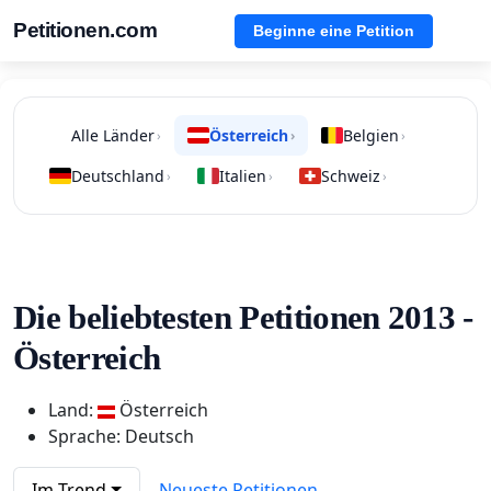
Petitionen.com
Beginne eine Petition
Alle Länder
Österreich
Belgien
›
›
›
Deutschland
Italien
Schweiz
›
›
›
Die beliebtesten Petitionen 2013 -
Österreich
Land:
Österreich
Sprache: Deutsch
Im Trend
Neueste Petitionen