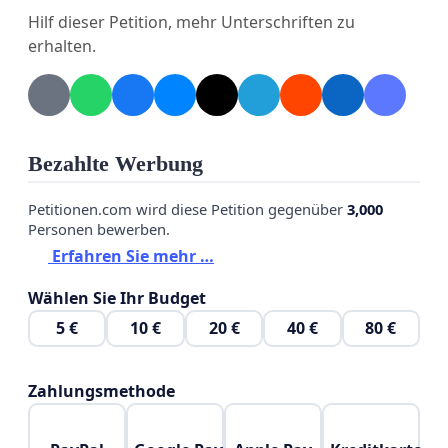
Hilf dieser Petition, mehr Unterschriften zu
erhalten.
Seit Jahrzehnten ist das Grundstück erheblich
kontaminiert. Wir meinen, dass es alternative
Möglichkeiten gibt, sowohl die Kontamination als
auch einen Großteil der Naturfläche im Einklang
mit ökonomisch sinnvoller Nutzung und Umwelt-,
Bezahlte Werbung
Natur- und Klimaschutz erhalten zu können. Man
Petitionen.com wird diese Petition gegenüber
3,000
muss es nur wollen!
Personen bewerben.
Erfahren Sie mehr …
Wir fordern mit dieser Petition die
Wählen Sie Ihr Budget
Stadtverordnetenversammlung auf, für die Fläche
am Dahme-Norufer keinen Bebauungsplan für
5 €
10 €
20 €
40 €
80 €
groß angelegten Luxuswohnungsbau aufzustellen.
Zahlungsmethode