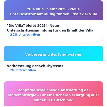
dass Ihnen das Wohlbefinden der Menschen und
"Die Villa" bleibt 2025! - Neue
Tiere in Bad Iburg wichtiger ist als das Festhalten
Unterschriftensammlung für den Erhalt der Villa
an einer archaischen Belastung. Bad Iburg braucht
einen Jahresbeginn ohne Angst und ohne
"Die Villa" bleibt 2025! - Neue
Unterschriftensammlung für den Erhalt der Villa
Kanonendonner.
2 038 Unterschriften
Wir werden nicht länger akzeptieren, dass unser
Neujahrstag Jahr für Jahr zur „Lärm-Zone“ erklärt
Verbesserung des Schulsystems
wird.
Verbesserung des Schulsystems
Für ein friedliches Bad Iburg. Heute, morgen und in
20 Unterschriften
der Zukunft!
Osnastadtkreisblogger
Stoppt die schleichende Abschaffung der
Kinderchirurgie – Für eine sichere Versorgung aller
Kinder in Deutschland