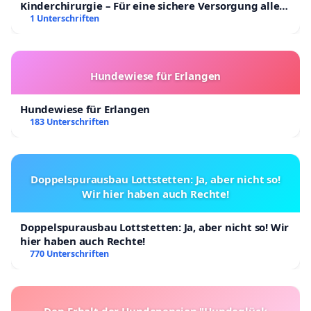
Kinderchirurgie – Für eine sichere Versorgung aller
Kinder in Deutschland
1 Unterschriften
Hundewiese für Erlangen
Hundewiese für Erlangen
183 Unterschriften
Doppelspurausbau Lottstetten: Ja, aber nicht so!
Wir hier haben auch Rechte!
Doppelspurausbau Lottstetten: Ja, aber nicht so! Wir
hier haben auch Rechte!
770 Unterschriften
Den Erhalt der Hundepension "Hundeglück