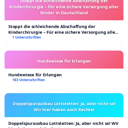
Stoppt die schleichende Abschaffung der
Kinderchirurgie – Für eine sichere Versorgung aller
Kinder in Deutschland
Stoppt die schleichende Abschaffung der
Kinderchirurgie – Für eine sichere Versorgung aller
Kinder in Deutschland
1 Unterschriften
Hundewiese für Erlangen
Hundewiese für Erlangen
183 Unterschriften
Doppelspurausbau Lottstetten: Ja, aber nicht so!
Wir hier haben auch Rechte!
Doppelspurausbau Lottstetten: Ja, aber nicht so! Wir