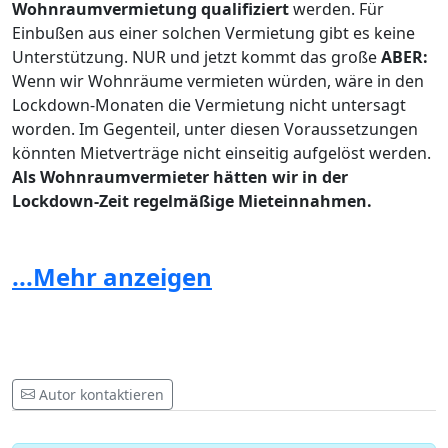
Wohnraumvermietung qualifiziert
werden. Für
Einbußen aus einer solchen Vermietung gibt es keine
Unterstützung. NUR und jetzt kommt das große
ABER:
Wenn wir Wohnräume vermieten würden, wäre in den
Lockdown-Monaten die Vermietung nicht untersagt
worden. Im Gegenteil, unter diesen Voraussetzungen
könnten Mietverträge nicht einseitig aufgelöst werden.
Als Wohnraumvermieter hätten wir in der
Lockdown-Zeit regelmäßige Mieteinnahmen.
Wir hingegen mussten wie alle Privatzimmervermieter
und Hotels unsere Chalets geschlossen halten.
Auf
...Mehr anzeigen
Grund der derzeitigen Gesetzeslage fallen wir bei
sämtlichen Entschädigungszahlungen „durch den
Rost“.
Chaletbesitzer als Steuerzahler
Im Sinne des
Umsatzsteuergesetzes werden wir als „Unternehmer“
gesehen und sobald wir Umsätze machen, sind wir
Autor kontaktieren
umsatzsteuerpflichtig
. Sämtliche
Einkünfte
der in-
und ausländischen Chaletbesitzer (Einnahmen minus