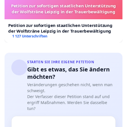
erfolgen.
Gesetzeslage
Es muss für die Gewährung
Petition zur sofortigen staatlichen Unterstützung
einer Förderung aus einem der Härtefallfonds bzw. für
der Wolfsträne Leipzig in der Trauerbewältigung
die Gewährung des Umsatzersatzes im Bereich der
touristischen Beherbergung entweder eine
Petition zur sofortigen staatlichen Unterstützung
Privatzimmervermietung oder ein gewerblicher
der Wolfsträne Leipzig in der Trauerbewältigung
Beherbergungsbetrieb vorliegen. Da unsere
1 127 Unterschriften
„Vermietung keine häusliche Nebenbeschäftigung (von
nicht mehr als zehn Fremdenbetten) darstellt“, zählen
wir auch nicht zur Privatzimmervermietung (Art III der
STARTEN SIE IHRE EIGENE PETITION
BVG-Nov 1974 BGBl 1974/444). Wir sind auch kein
Gibt es etwas, das Sie ändern
Gewerbebetrieb im Sinne der Gewebeordnung 1994.
möchten?
Laut Auskunft des Bundesministeriums für
Landwirtschaft, Regionen und Tourismus (Katharina
Veränderungen geschehen nicht, wenn man
Mayer-Ertl) kann die Vermietung der Chalets nur
als
schweigt.
Der Verfasser dieser Petition stand auf und
Wohnraumvermietung qualifiziert
werden. Für
ergriff Maßnahmen. Werden Sie dasselbe
Einbußen aus einer solchen Vermietung gibt es keine
tun?
Unterstützung. NUR und jetzt kommt das große
ABER:
Wenn wir Wohnräume vermieten würden, wäre in den
Lockdown-Monaten die Vermietung nicht untersagt