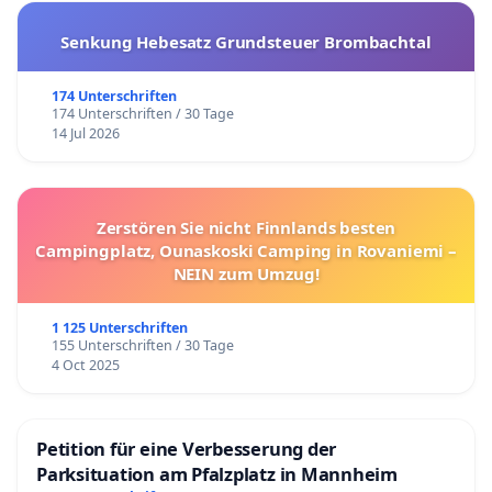
und kleinteiligen Tourismus in Österreich.
Senkung Hebesatz Grundsteuer Brombachtal
Als Chaletbesitzer tragen wir zum
Bruttoinlandsprodukt und Wirtschaftswachstum in
174 Unterschriften
Österreich bei. Daher ist es ein Gebot der Fairness,
174 Unterschriften / 30 Tage
dass wir nicht nur in „guten“ Zeiten Steuern zahlen,
14 Jul 2026
sondern in Zeiten des (unverschuldeten)
Beherbergungsverbots angemessene
Entschädigungs-zahlungen erhalten.
Die
Zerstören Sie nicht Finnlands besten
österreichischen Chaletbesitzer
Campingplatz, Ounaskoski Camping in Rovaniemi –
NEIN zum Umzug!
1 125 Unterschriften
155 Unterschriften / 30 Tage
4 Oct 2025
Petition für eine Verbesserung der
Parksituation am Pfalzplatz in Mannheim