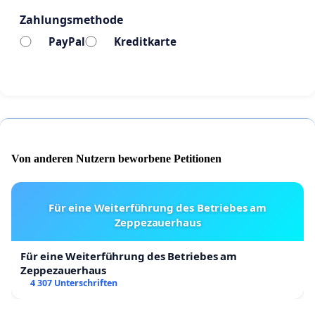
Wenn wir jetzt stumm bleiben, verlieren die Frauen,
Zahlungsmethode
die gerade alles verloren haben, auch noch ihre
Stimme. Das kann und will ich nicht mit meinem
PayPal
Kreditkarte
Gewissen vereinbaren.
Von anderen Nutzern beworbene Petitionen
Für eine Weiterführung des Betriebes am
Zeppezauerhaus
Für eine Weiterführung des Betriebes am
Zeppezauerhaus
4 307 Unterschriften